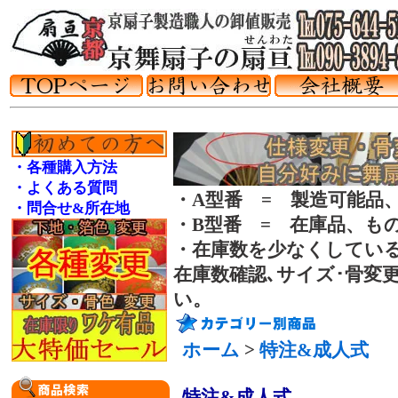
・各種購入方法
・よくある質問
・A型番 = 製造可能品
・問合せ&所在地
・B型番 = 在庫品、も
・在庫数を少なくしてい
在庫数確認､サイズ･骨変
い。
ホーム
>
特注&成人式
特注&成人式