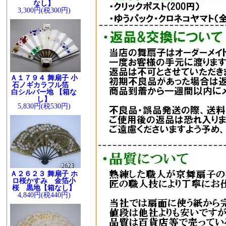
なし】
3,300円(税300円)
Ａ１７９４ 舞扇子 小
石ノギカラフル箔
白シルバー地 【箱な
し】
5,830円(税530円)
Ａ２６２３ 舞扇子 ホ
ロ桜かすみ 金箔小
桜 黒地【箱なし】
4,840円(税440円)