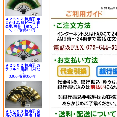
全 [6] 商品
Ａ２５１７ 舞扇子 ホ
ロかすみ 緑ピース 青
金地 黒骨 【箱なし】
5,170円(税470円)
Ａ２５０２ 舞扇子 カ
ラフル１ 黒骨 【箱な
し】
3,850円(税350円)
Ａ１６０６ 舞扇子 金
箔小石並び 黒地 【箱