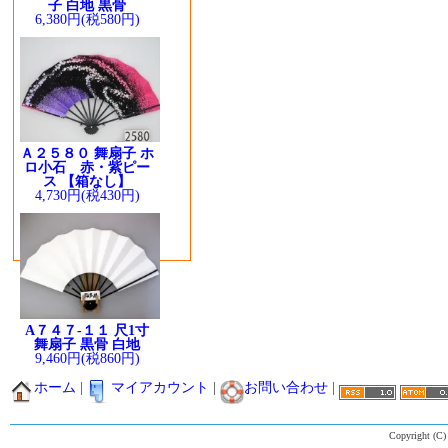
子 白地 黒骨
6,380円(税580円)
Ａ２５８０ 舞扇子 ホ
ロ小石 赤・紫ピー
ス 【箱なし】
4,730円(税430円)
A７４７-１１ 尺1寸
舞扇子 黒骨 白地
9,460円(税860円)
ホーム
|
マイアカウント
|
お問い合わせ
|
Copyright (C)