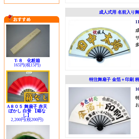
成人式用 名前入り
1
T-８ 化粧箱
165円(税15円)
特注舞扇子 金箔＋印刷 
1
A８０５ 舞扇子 赤天
ぼかし 白骨 【箱な
し】
2,200円(税200円)