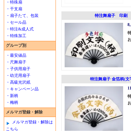
・特殊扇
・干支扇
・扇子たて、包装
特注舞扇子 印刷 
・セール品
8
・特注&成人式
・特殊加工
グループ別
・最安値品
・尺舞扇子
・子供用扇子
・幼児用扇子
特注舞扇子 金箔柄(文
・高級光沢紙
1
・キャンペーン品
・新柄
・梅柄
メルマガ登録・解除
メルマガ登録・解除は
こちら