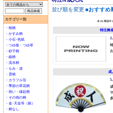
並び順を変更
■おすすめ
カテゴリー別
全 [6] 商品
・桜柄
特注舞
・かすみ柄
2
・小石･色紙
・つゆ柴・つゆ草
・砂子柄
・線柄
・流水柄
・もみ・波
成
・雲柄
5
・カラフル箔
・季節の草花柄
・祝い・縁起柄
・その他の柄
・金･天金等（銀）
・柄なし