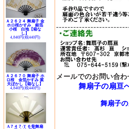
Ａ２６２４ 舞扇子 金
ホロ桜かすみ 銀箔
小桜 白地【箱な
し】
4,840円(税440円)
メールでのお問い合わ
Ａ２６７０ 舞扇子 ホ
ロ桜 金箔かすみ 紫
天ぼかし【箱なし】
舞扇子の扇亘
4,840円(税440円)
舞扇子の
A７４７-T ６骨舞扇