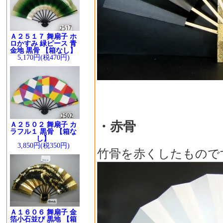
Ａ２５１７ 舞扇子 ホ
ロかすみ 緑ピース 青
金地 黒骨 【箱なし】
5,170円(税470円)
・赤骨
Ａ２５０２ 舞扇子 カ
ラフル１ 黒骨 【箱な
し】
3,850円(税350円)
竹骨を赤くしたもので
Ａ１６０６ 舞扇子 金
箔小石並び 黒地 【箱