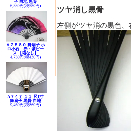
子 白地 黒骨
6,380円(税580円)
ツヤ消し黒骨
左側がツヤ消の黒色、
Ａ２５８０ 舞扇子 ホ
ロ小石 赤・紫ピー
ス 【箱なし】
4,730円(税430円)
A７４７-１１ 尺1寸
舞扇子 黒骨 白地
9,460円(税860円)