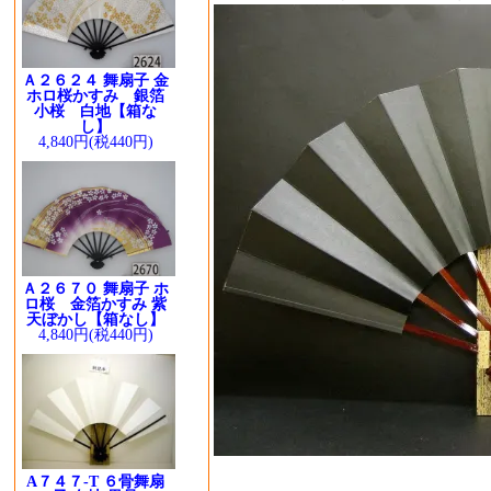
Ａ２６２４ 舞扇子 金
ホロ桜かすみ 銀箔
小桜 白地【箱な
し】
4,840円(税440円)
Ａ２６７０ 舞扇子 ホ
ロ桜 金箔かすみ 紫
天ぼかし【箱なし】
4,840円(税440円)
A７４７-T ６骨舞扇