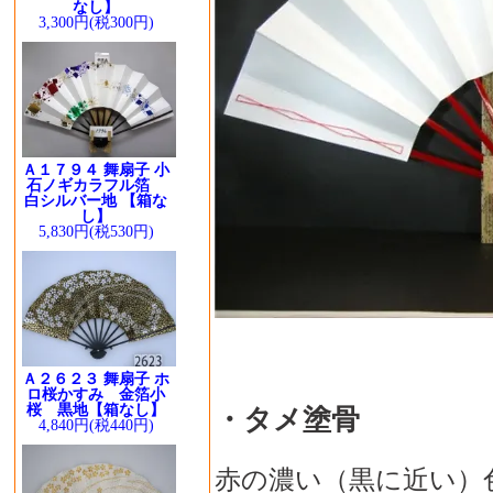
なし】
3,300円(税300円)
Ａ１７９４ 舞扇子 小
石ノギカラフル箔
白シルバー地 【箱な
し】
5,830円(税530円)
Ａ２６２３ 舞扇子 ホ
ロ桜かすみ 金箔小
桜 黒地【箱なし】
・タメ塗骨
4,840円(税440円)
赤の濃い（黒に近い）