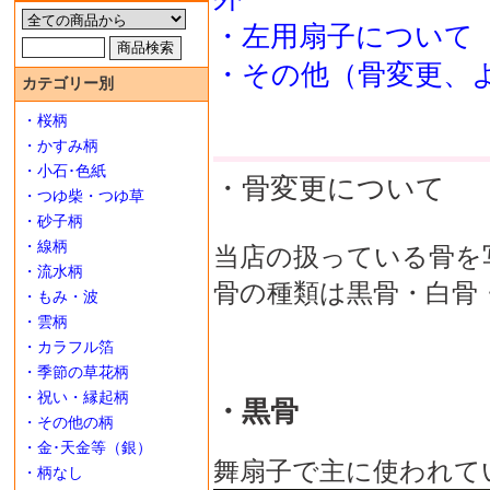
・左用扇子について
・その他（骨変更、
カテゴリー別
・桜柄
・かすみ柄
・小石･色紙
・骨変更について
・つゆ柴・つゆ草
・砂子柄
・線柄
当店の扱っている骨を
・流水柄
骨の種類は黒骨・白骨
・もみ・波
・雲柄
・カラフル箔
・季節の草花柄
・祝い・縁起柄
・黒骨
・その他の柄
・金･天金等（銀）
舞扇子で主に使われて
・柄なし