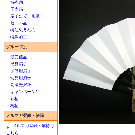
・特殊扇
・干支扇
・扇子たて、包装
・セール品
・特注&成人式
・特殊加工
グループ別
・最安値品
・尺舞扇子
・子供用扇子
・幼児用扇子
・高級光沢紙
・キャンペーン品
・新柄
・梅柄
メルマガ登録・解除
メルマガ登録・解除は
こちら