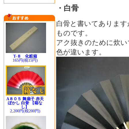
・白骨
白骨と書いてあります
ものです。
アク抜きのために炊い
色が違います。
T-８ 化粧箱
165円(税15円)
A８０５ 舞扇子 赤天
ぼかし 白骨 【箱な
し】
2,200円(税200円)