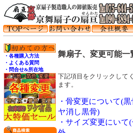
舞扇子、変更可能一
・各種購入方法
・よくある質問
・問合せ&所在地
下記項目をクリックして
ます。
・骨変更について(
ヤ消し黒骨)
・サイズ変更にいて
外