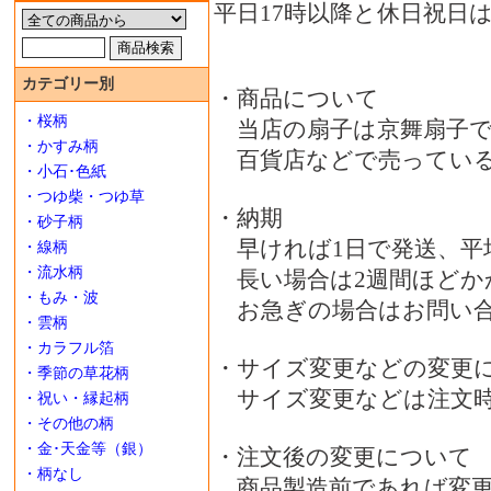
平日17時以降と休日祝日
カテゴリー別
・商品について
・桜柄
当店の扇子は京舞扇子で
・かすみ柄
百貨店などで売っている
・小石･色紙
・つゆ柴・つゆ草
・納期
・砂子柄
早ければ1日で発送、平
・線柄
・流水柄
長い場合は2週間ほどか
・もみ・波
お急ぎの場合はお問い合
・雲柄
・カラフル箔
・サイズ変更などの変更
・季節の草花柄
サイズ変更などは注文時
・祝い・縁起柄
・その他の柄
・金･天金等（銀）
・注文後の変更について
・柄なし
商品製造前であれば変更