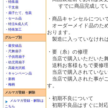
・特殊扇
すでに商品完成してい
・干支扇
・扇子たて、包装
・商品キャンセルについ
・セール品
・特注&成人式
オーダーメイド品のため
・特殊加工
おります。
グループ別
製造に入っていなければ
・最安値品
・要（糸）の修理
・尺舞扇子
・子供用扇子
当店で購入いただいた舞
・幼児用扇子
送料お客様もちで要修理
・高級光沢紙
当店で購入されていない
・キャンペーン品
当店で購入された事がご
・新柄
・梅柄
す。
メルマガ登録・解除
・初期不良について
メルマガ登録・解除は
初期不良品はすぐに対応
こちら