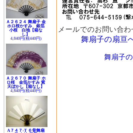
Ａ２６２４ 舞扇子 金
ホロ桜かすみ 銀箔
メールでのお問い合わ
小桜 白地【箱な
し】
舞扇子の扇亘
4,840円(税440円)
舞扇子
Ａ２６７０ 舞扇子 ホ
ロ桜 金箔かすみ 紫
天ぼかし【箱なし】
4,840円(税440円)
A７４７-T ６骨舞扇