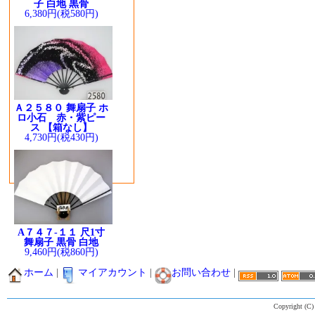
子 白地 黒骨
6,380円(税580円)
Ａ２５８０ 舞扇子 ホ
ロ小石 赤・紫ピー
ス 【箱なし】
4,730円(税430円)
A７４７-１１ 尺1寸
舞扇子 黒骨 白地
9,460円(税860円)
ホーム
|
マイアカウント
|
お問い合わせ
|
Copyright (C)