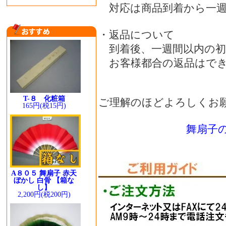
対応は商品到着から一週
・返品について
到着後、一週間以内の初
お客様都合の返品はでき
T-８ 化粧箱
ご理解のほどよろしくお
165円(税15円)
舞扇子
A８０５ 舞扇子 赤天
ぼかし 白骨 【箱な
し】
2,200円(税200円)