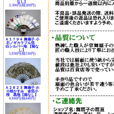
なし】
3,300円(税300円)
Ａ１７９４ 舞扇子 小
石ノギカラフル箔
白シルバー地 【箱な
し】
5,830円(税530円)
Ａ２６２３ 舞扇子 ホ
ロ桜かすみ 金箔小
桜 黒地【箱なし】
4,840円(税440円)