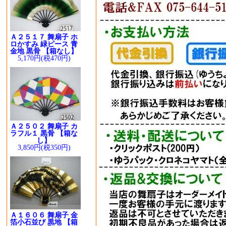
Ａ２５１７ 舞扇子 ホ
ロかすみ 緑ピース 青
金地 黒骨 【箱なし】
5,170円(税470円)
Ａ２５０２ 舞扇子 カ
ラフル１ 黒骨 【箱な
し】
3,850円(税350円)
Ａ１６０６ 舞扇子 金
箔小石並び 黒地 【箱