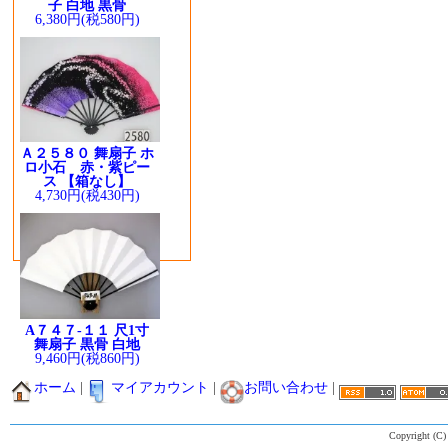
子 白地 黒骨
6,380円(税580円)
Ａ２５８０ 舞扇子 ホ
ロ小石 赤・紫ピー
ス 【箱なし】
4,730円(税430円)
A７４７-１１ 尺1寸
舞扇子 黒骨 白地
9,460円(税860円)
ホーム
|
マイアカウント
|
お問い合わせ
|
Copyright (C)