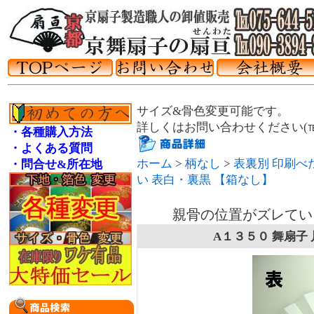
サイズ&骨色変更可能です。
詳しくはお問い合わせください(℡075
・各種購入方法
・よくある質問
ホーム
>
柄なし
>
表裏別 印刷べ
・問合せ&所在地
い 表白・裏黒 【箱なし】
親骨の位置がズレてい
A１３５０ 舞扇子