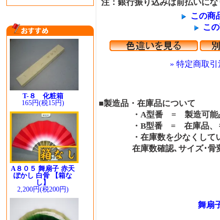
注：銀行振り込みは前払いにな
この商
この
» 特定商取引
T-８ 化粧箱
■製造品・在庫品について
165円(税15円)
・A型番 = 製造可能品
・B型番 = 在庫品、も
・在庫数を少なくしている
在庫数確認､サイズ･骨変更
A８０５ 舞扇子 赤天
ぼかし 白骨 【箱な
し】
2,200円(税200円)
舞扇子