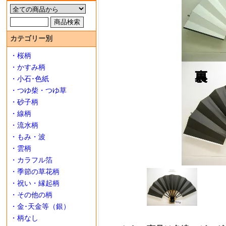
カテゴリー別
・桜柄
・かすみ柄
・小石･色紙
・つゆ柴・つゆ草
・砂子柄
・線柄
・流水柄
・もみ・波
・雲柄
・カラフル箔
・季節の草花柄
・祝い・縁起柄
・その他の柄
・金･天金等（銀）
・柄なし