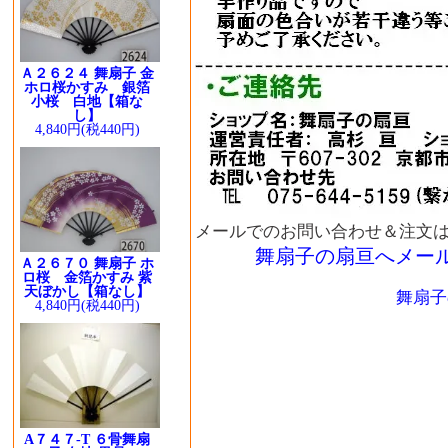
Ａ２６２４ 舞扇子 金
ホロ桜かすみ 銀箔
小桜 白地【箱な
し】
4,840円(税440円)
メールでのお問い合わせ＆注文
舞扇子の扇亘へメー
Ａ２６７０ 舞扇子 ホ
ロ桜 金箔かすみ 紫
天ぼかし【箱なし】
舞扇子
4,840円(税440円)
A７４７-T ６骨舞扇