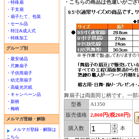
・こちらの商品は色違いがござ
・特殊扇
・干支扇
・扇子たて、包装
・セール品
・特注&成人式
・特殊加工
グループ別
・最安値品
・尺舞扇子
・子供用扇子
・幼児用扇子
・高級光沢紙
・キャンペーン品
舞扇子は両面同じ柄です。一部
・新柄
A1350
型番
・梅柄
販売価格
2,860円(税260円)
メルマガ登録・解除
購入数
本
メルマガ登録・解除は
こちら