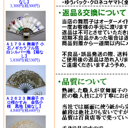
なし】
3,300円(税300円)
Ａ１７９４ 舞扇子 小
石ノギカラフル箔
白シルバー地 【箱な
し】
5,830円(税530円)
Ａ２６２３ 舞扇子 ホ
ロ桜かすみ 金箔小
桜 黒地【箱なし】
4,840円(税440円)