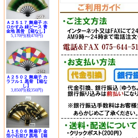
Ａ２５１７ 舞扇子 ホ
ロかすみ 緑ピース 青
金地 黒骨 【箱なし】
5,170円(税470円)
Ａ２５０２ 舞扇子 カ
ラフル１ 黒骨 【箱な
し】
3,850円(税350円)
Ａ１６０６ 舞扇子 金
箔小石並び 黒地 【箱