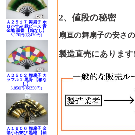
2、値段の秘密
Ａ２５１７ 舞扇子 ホ
ロかすみ 緑ピース 青
金地 黒骨 【箱なし】
扇亘の舞扇子の安さ
5,170円(税470円)
製造直売にあります
Ａ２５０２ 舞扇子 カ
ラフル１ 黒骨 【箱な
し】
3,850円(税350円)
Ａ１６０６ 舞扇子 金
箔小石並び 黒地 【箱