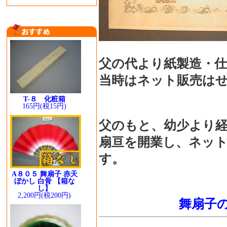
父の代より紙製造・
当時はネット販売は
T-８ 化粧箱
165円(税15円)
父のもと、幼少より経
扇亘を開業し、ネッ
す。
A８０５ 舞扇子 赤天
ぼかし 白骨 【箱な
し】
2,200円(税200円)
舞扇子