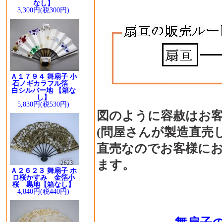
なし】
3,300円(税300円)
Ａ１７９４ 舞扇子 小
石ノギカラフル箔
白シルバー地 【箱な
し】
5,830円(税530円)
図のように容赦はお
(問屋さんが製造直売
直売なのでお客様に
ます。
Ａ２６２３ 舞扇子 ホ
ロ桜かすみ 金箔小
桜 黒地【箱なし】
4,840円(税440円)