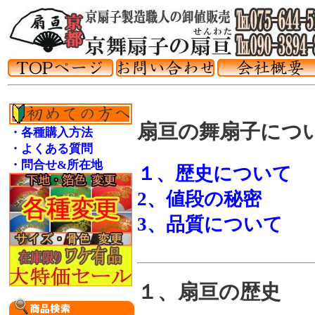
扇亘の舞扇子につ
・各種購入方法
・よくある質問
・問合せ&所在地
１、歴史について
2、値段の秘密
3、品質について
１、扇亘の歴史