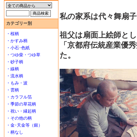
私の家系は代々舞扇
カテゴリー別
祖父は扇面上絵師と
・桜柄
・かすみ柄
「京都府伝統産業優
・小石･色紙
た。
・つゆ柴・つゆ草
・砂子柄
・線柄
・流水柄
・もみ・波
・雲柄
・カラフル箔
・季節の草花柄
・祝い・縁起柄
・その他の柄
・金･天金等（銀）
・柄なし