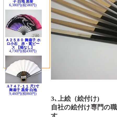
子 白地 黒骨
6,380円(税580円)
Ａ２５８０ 舞扇子 ホ
ロ小石 赤・紫ピー
ス 【箱なし】
4,730円(税430円)
A７４７-１１ 尺1寸
舞扇子 黒骨 白地
9,460円(税860円)
3､上絵（絵付け)
自社の絵付け専門の
す。