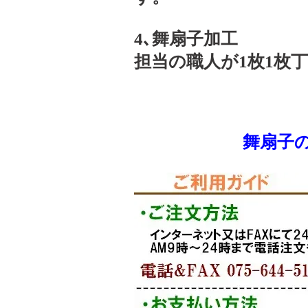
4､舞扇子加工
担当の職人が1枚1枚
舞扇子