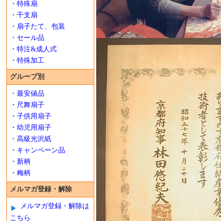
・特殊扇
・干支扇
・扇子たて、包装
・セール品
・特注&成人式
・特殊加工
グループ別
・最安値品
・尺舞扇子
・子供用扇子
・幼児用扇子
・高級光沢紙
・キャンペーン品
・新柄
・梅柄
メルマガ登録・解除
メルマガ登録・解除は
こちら