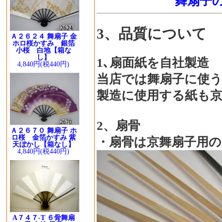
舞扇子
3、品質について
Ａ２６２４ 舞扇子 金
ホロ桜かすみ 銀箔
小桜 白地【箱な
し】
1､扇面紙を自社製造
4,840円(税440円)
当店では舞扇子に使
製造に使用する紙も
2、扇骨
Ａ２６７０ 舞扇子 ホ
ロ桜 金箔かすみ 紫
・扇骨は京舞扇子用
天ぼかし【箱なし】
4,840円(税440円)
A７４７-T ６骨舞扇