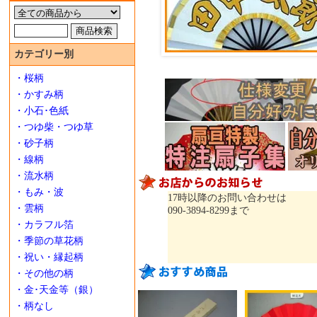
カテゴリー別
・桜柄
・かすみ柄
・小石･色紙
・つゆ柴・つゆ草
・砂子柄
・線柄
・流水柄
・もみ・波
17時以降のお問い合わせは
・雲柄
090-3894-8299まで
・カラフル箔
・季節の草花柄
・祝い・縁起柄
・その他の柄
・金･天金等（銀）
・柄なし