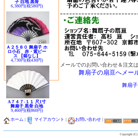
子 白地 黒骨
6,380円(税580円)
Ａ２５８０ 舞扇子 ホ
ロ小石 赤・紫ピー
ス 【箱なし】
4,730円(税430円)
メールでのお問い合わせ＆注文
舞扇子の扇亘へメー
舞扇子
A７４７-１１ 尺1寸
舞扇子 黒骨 白地
9,460円(税860円)
ホーム
|
マイアカウント
|
お問い合わせ
|
Copyright (C)