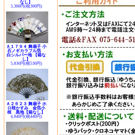
なし】
3,300円(税300円)
Ａ１７９４ 舞扇子 小
石ノギカラフル箔
白シルバー地 【箱な
し】
5,830円(税530円)
Ａ２６２３ 舞扇子 ホ
ロ桜かすみ 金箔小
桜 黒地【箱なし】
4,840円(税440円)