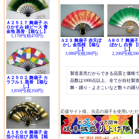
Ａ２５１７ 舞扇子 ホ
ロかすみ 緑ピース 青
金地 黒骨 【箱なし】
5,170円(税470円)
A２３ 舞扇子 赤天ぼ
A８０７ 舞扇子
かし 金箔桜 【箱な
ぼかし 白骨 
し】
し】
3,080円(税280円)
2,200円(税20
製造直売だからできる品質と価格
Ａ２５０２ 舞扇子 カ
品数は1000点以上、全てが自社製
ラフル１ 黒骨 【箱な
し】
舞・踊り・よさこいなど数々の踊
3,850円(税350円)
応援サイト様、当店の扇子を使用いただ
Ａ１６０６ 舞扇子 金
箔小石並び 黒地 【箱