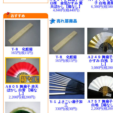
ロ桜 金箔かすみ 紫
子 白地 黒
天ぼかし【箱なし】
6,380円(税58
4,840円(税440円)
T-８ 化粧箱
165円(税15円)
T-８ 化粧箱
A２４９ 舞扇子
165円(税15円)
かすみ 白地 
し】
3,080円(税28
A８０５ 舞扇子 赤天
ぼかし 白骨 【箱な
し】
2,200円(税200円)
A７５７ 舞扇子
Y-１ よさこい扇子加
白地 【箱な
工
2,200円(税20
330円(税30円)