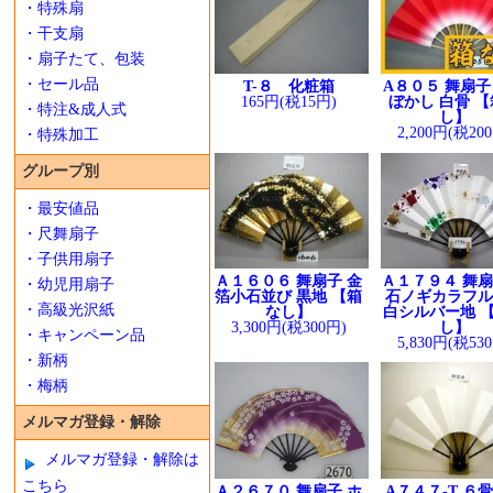
・特殊扇
・干支扇
・扇子たて、包装
・セール品
T-８ 化粧箱
A８０５ 舞扇子
165円(税15円)
ぼかし 白骨 
・特注&成人式
し】
2,200円(税20
・特殊加工
グループ別
・最安値品
・尺舞扇子
・子供用扇子
Ａ１６０６ 舞扇子 金
Ａ１７９４ 舞扇
・幼児用扇子
箔小石並び 黒地 【箱
石ノギカラフ
・高級光沢紙
なし】
白シルバー地 
3,300円(税300円)
し】
・キャンペーン品
5,830円(税53
・新柄
・梅柄
メルマガ登録・解除
メルマガ登録・解除は
こちら
Ａ２６７０ 舞扇子 ホ
A７４７-T ６