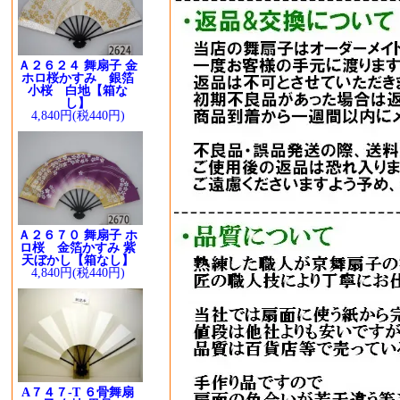
Ａ２６２４ 舞扇子 金
ホロ桜かすみ 銀箔
小桜 白地【箱な
し】
4,840円(税440円)
Ａ２６７０ 舞扇子 ホ
ロ桜 金箔かすみ 紫
天ぼかし【箱なし】
4,840円(税440円)
A７４７-T ６骨舞扇