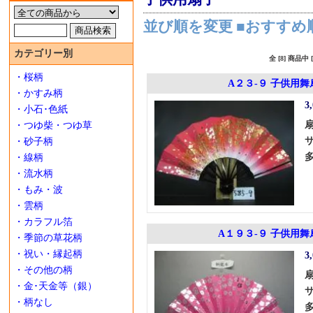
並び順を変更
■おすすめ
カテゴリー別
全 [8] 商品
・桜柄
A２３-９ 子供用舞
・かすみ柄
3
・小石･色紙
・つゆ柴・つゆ草
・砂子柄
・線柄
・流水柄
・もみ・波
・雲柄
・カラフル箔
A１９３-９ 子供用舞
・季節の草花柄
・祝い・縁起柄
3
・その他の柄
・金･天金等（銀）
・柄なし