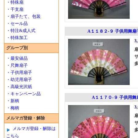
・特殊扇
・干支扇
・扇子たて、包装
・セール品
・特注&成人式
A１１８２-９ 子供用舞扇
・特殊加工
3
グループ別
・最安値品
・尺舞扇子
・子供用扇子
・幼児用扇子
・高級光沢紙
・キャンペーン品
A１１７０-９ 子供用舞
・新柄
3
・梅柄
メルマガ登録・解除
メルマガ登録・解除は
こちら