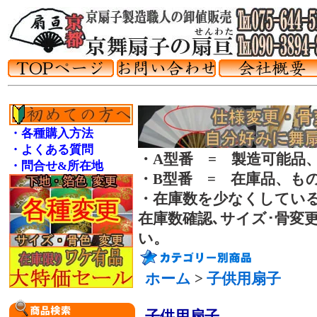
・各種購入方法
・よくある質問
・A型番 = 製造可能品
・問合せ&所在地
・B型番 = 在庫品、も
・在庫数を少なくしてい
在庫数確認､サイズ･骨変
い。
ホーム
>
子供用扇子
子供用扇子