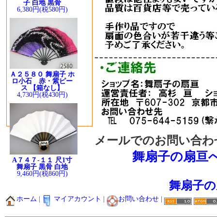
子 白地 黒骨
6,380円(税580円)
Ａ２５８０ 舞扇子 ホ
ロ小石 赤・紫ピー
ス 【箱なし】
4,730円(税430円)
メールでのお問い合わ
舞扇子の扇亘
A７４７-１１ 尺1寸
舞扇子 黒骨 白地
9,460円(税860円)
舞扇子の
ホーム
|
マイアカウント
|
お問い合わせ
|