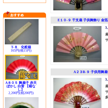
E１０-９ 干支扇 子供舞飾り 金
3
T-８ 化粧箱
165円(税15円)
A２３R-９ 子供用舞
3
A８０５ 舞扇子 赤天
ぼかし 白骨 【箱な
し】
2,200円(税200円)