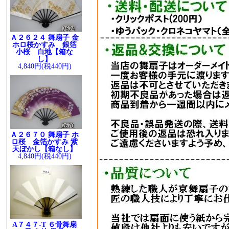
Ａ２６２４ 舞扇子 金
ホロ桜かすみ 銀箔
小桜 白地【箱な
し】
4,840円(税440円)
Ａ２６７０ 舞扇子 ホ
ロ桜 金箔かすみ 紫
天ぼかし【箱なし】
4,840円(税440円)
A７４７-T ６骨舞扇