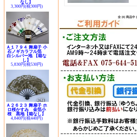
なし】
3,300円(税300円)
全 [8] 商品
Ａ１７９４ 舞扇子 小
石ノギカラフル箔
白シルバー地 【箱な
し】
5,830円(税530円)
Ａ２６２３ 舞扇子 ホ
ロ桜かすみ 金箔小
桜 黒地【箱なし】
4,840円(税440円)