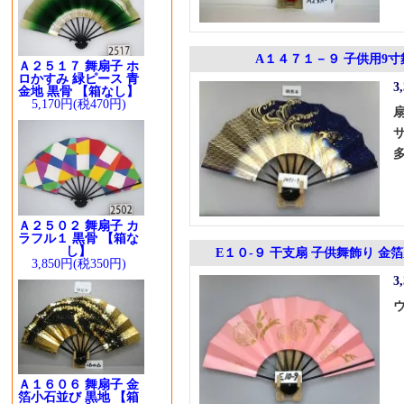
A１４７１－９ 子供用9寸
Ａ２５１７ 舞扇子 ホ
ロかすみ 緑ピース 青
3
金地 黒骨 【箱なし】
5,170円(税470円)
Ａ２５０２ 舞扇子 カ
ラフル１ 黒骨 【箱な
し】
E１０-９ 干支扇 子供舞飾り 金
3,850円(税350円)
3
Ａ１６０６ 舞扇子 金
箔小石並び 黒地 【箱