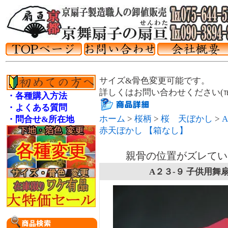
サイズ&骨色変更可能です。
詳しくはお問い合わせください(℡075
・各種購入方法
・よくある質問
ホーム
>
桜柄
>
桜 天ぼかし
>
・問合せ&所在地
赤天ぼかし 【箱なし】
親骨の位置がズレてい
A２３-９ 子供用舞