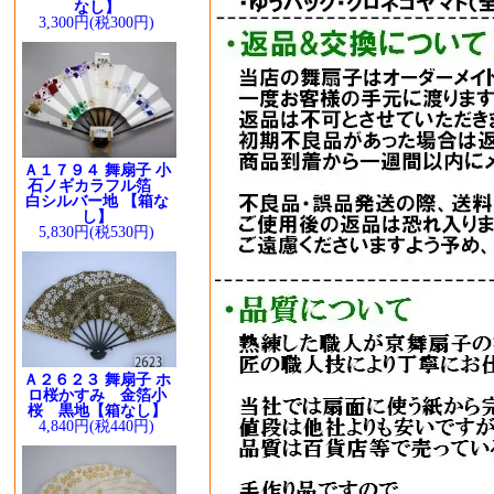
なし】
3,300円(税300円)
Ａ１７９４ 舞扇子 小
石ノギカラフル箔
白シルバー地 【箱な
し】
5,830円(税530円)
Ａ２６２３ 舞扇子 ホ
ロ桜かすみ 金箔小
桜 黒地【箱なし】
4,840円(税440円)