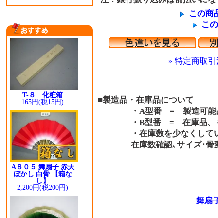
この商
この
» 特定商取引
T-８ 化粧箱
■製造品・在庫品について
165円(税15円)
・A型番 = 製造可能品
・B型番 = 在庫品、も
・在庫数を少なくしている
在庫数確認､サイズ･骨変更
A８０５ 舞扇子 赤天
ぼかし 白骨 【箱な
し】
2,200円(税200円)
舞扇子