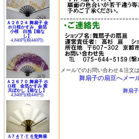
Ａ２６２４ 舞扇子 金
ホロ桜かすみ 銀箔
小桜 白地【箱な
し】
4,840円(税440円)
メールでのお問い合わせ＆注文
舞扇子の扇亘へメー
Ａ２６７０ 舞扇子 ホ
ロ桜 金箔かすみ 紫
舞扇子
天ぼかし【箱なし】
4,840円(税440円)
A７４７-T ６骨舞扇