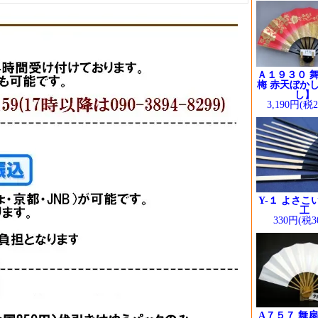
Ａ１９３０ 舞
梅 赤天ぼかし
し】
3,190円(税
Y-１ よさこ
工
330円(税3
A７５７ 舞扇