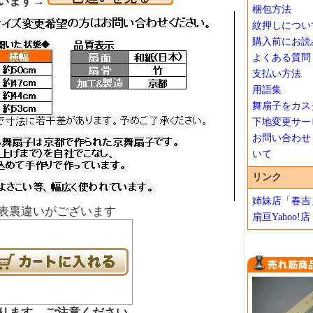
います→
梱包方法
紋押しについ
購入前にお読
よくある質問
支払い方法
用語集
舞扇子をカス
下地変更サー
お問い合わせ
いて
リンク
姉妹店「春吉
表裏違いがございます
扇亘Yahoo!店
ります、ご注意ください。