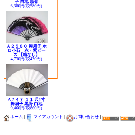
子 白地 黒骨
6,380円(税580円)
Ａ２５８０ 舞扇子 ホ
ロ小石 赤・紫ピー
ス 【箱なし】
4,730円(税430円)
A７４７-１１ 尺1寸
舞扇子 黒骨 白地
9,460円(税860円)
ホーム
|
マイアカウント
|
お問い合わせ
|