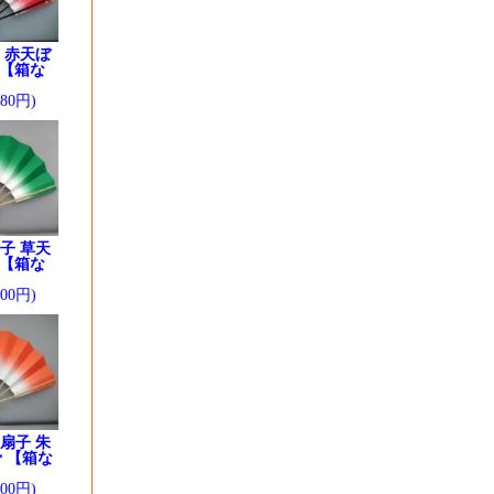
 赤天ぼ
 【箱な
280円)
子 草天
 【箱な
200円)
扇子 朱
 【箱な
200円)