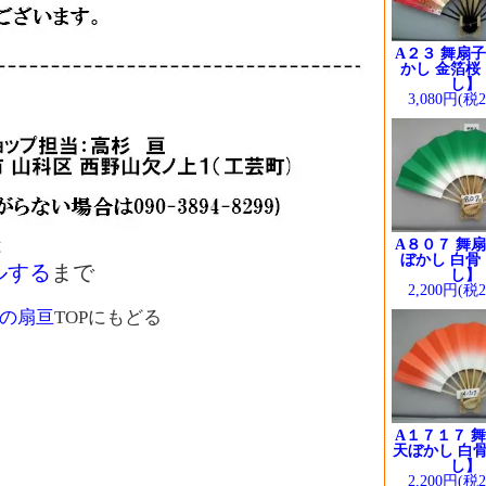
A２３ 舞扇子
かし 金箔桜
し】
3,080円(税
は
A８０７ 舞扇
ぼかし 白骨
ルする
まで
し】
2,200円(税
の扇亘
TOPにもどる
A１７１７ 舞
天ぼかし 白骨
し】
2,200円(税