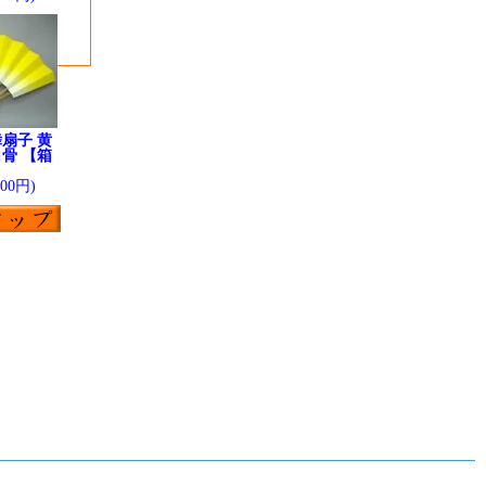
扇子 黄
骨 【箱
】
200円)