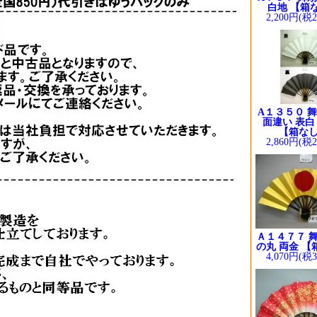
白地 【箱
2,200円(税
A１３５０ 舞
面違い 表白
【箱な
2,860円(税
Ａ１４７７ 舞
の丸 両金 【
4,070円(税