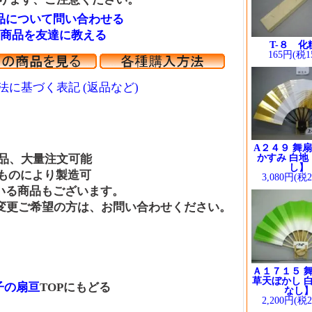
品について問い合わせる
商品を友達に教える
T-８ 化
165円(税1
法に基づく表記 (返品など)
A２４９ 舞扇
、大量注文可能
かすみ 白地
し】
のにより製造可
3,080円(税
商品もございます。
ご希望の方は、お問い合わせください。
Ａ１７１５ 舞
草天ぼかし 白
の扇亘
TOPにもどる
なし
2,200円(税