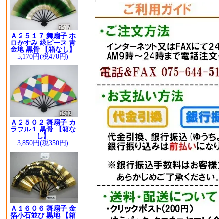
Ａ２５１７ 舞扇子 ホ
ロかすみ 緑ピース 青
金地 黒骨 【箱なし】
5,170円(税470円)
Ａ２５０２ 舞扇子 カ
ラフル１ 黒骨 【箱な
し】
3,850円(税350円)
Ａ１６０６ 舞扇子 金
箔小石並び 黒地 【箱