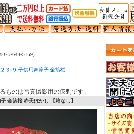
-644-5159)
A２３-９ 子供用舞扇子 金箔桜
るものは写真撮影用の仮刺です。
扇子 金箔桜 赤天ぼかし 【箱なし】