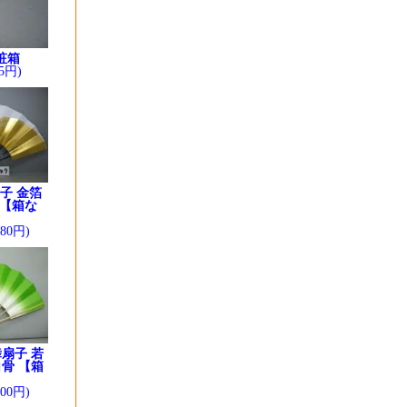
粧箱
5円)
子 金箔
 【箱な
280円)
扇子 若
骨 【箱
】
200円)