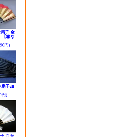
扇子 金
 【箱な
290円)
い扇子加
0円)
子 白骨