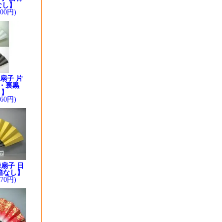
なし】
200円)
扇子 片
・裏黒
し】
260円)
扇子 日
箱なし】
370円)