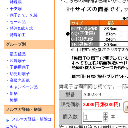
・こちらの商品は色違いがござ
・特殊扇
・干支扇
・扇子たて、包装
・セール品
・特注&成人式
・特殊加工
グループ別
・最安値品
・尺舞扇子
・子供用扇子
・幼児用扇子
・高級光沢紙
舞扇子は両面同じ柄です。一部
・キャンペーン品
・新柄
A0023-9
型番
・梅柄
販売価格
3,080円(税280円)
メルマガ登録・解除
購入数
本
メルマガ登録・解除は
こちら
注：銀行振り込みは前払いにな