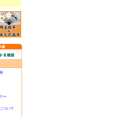
画
リー
について