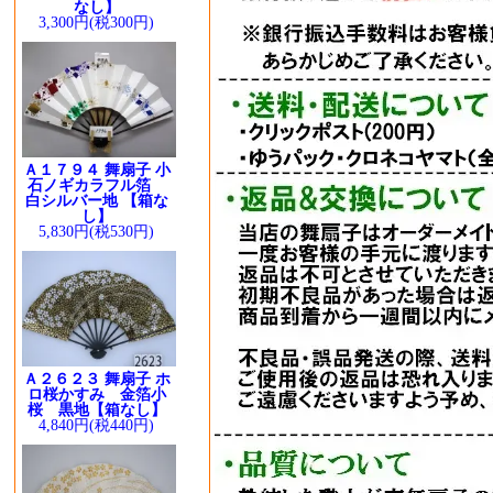
なし】
3,300円(税300円)
Ａ１７９４ 舞扇子 小
石ノギカラフル箔
白シルバー地 【箱な
し】
5,830円(税530円)
Ａ２６２３ 舞扇子 ホ
ロ桜かすみ 金箔小
桜 黒地【箱なし】
4,840円(税440円)