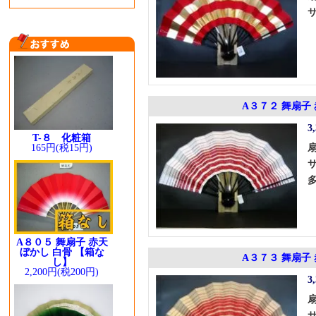
A３７２ 舞扇子
3
T-８ 化粧箱
165円(税15円)
A８０５ 舞扇子 赤天
ぼかし 白骨 【箱な
A３７３ 舞扇子
し】
2,200円(税200円)
3