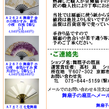
Ａ２６２４ 舞扇子 金
ホロ桜かすみ 銀箔
小桜 白地【箱な
し】
4,840円(税440円)
Ａ２６７０ 舞扇子 ホ
ロ桜 金箔かすみ 紫
天ぼかし【箱なし】
4,840円(税440円)
メールでのお問い合わせ＆注文
舞扇子の扇亘へメー
舞扇子
A７４７-T ６骨舞扇