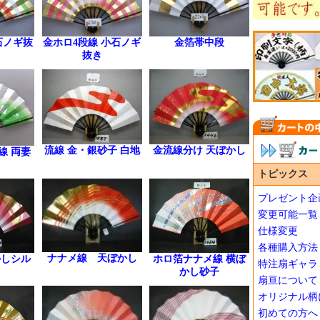
石ノギ抜
金ホロ4段線 小石ノギ
金箔帯中段
抜き
流線 金・銀砂子 白地
金流線分け 天ぼかし
線 両妻
トピックス
プレゼント企
変更可能一覧
仕様変更
各種購入方法
ナナメ線 天ぼかし
かしシル
ホロ箔ナナメ線 横ぼ
特注扇ギャラ
かし砂子
扇亘について
オリジナル柄
初めての方へ