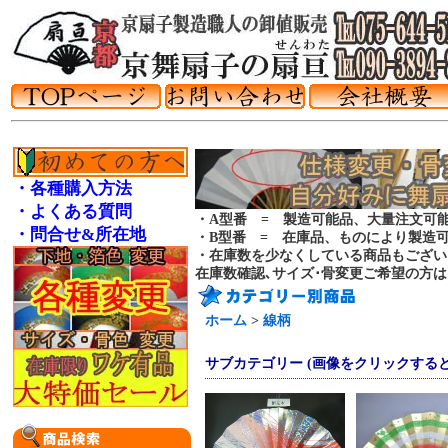
・各種購入方法
・よくある質問
・A型番 = 製造可能品、大量注文可
・問合せ&所在地
・B型番 = 在庫品、ものにより製造
・在庫数を少なくしている商品もござい
在庫数確認､サイズ･骨変更ご希望の方
ホーム
>
線柄
サブカテゴリー (画像をクリックする