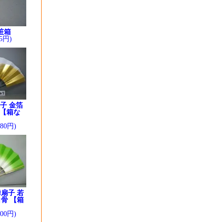
粧箱
5円)
子 金箔
 【箱な
280円)
扇子 若
骨 【箱
】
200円)