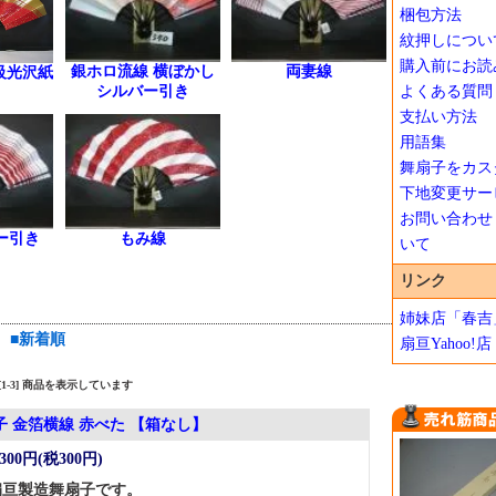
梱包方法
紋押しについ
購入前にお読
銀ホロ流線 横ぼかし
両妻線
級光沢紙
よくある質問
シルバー引き
支払い方法
用語集
舞扇子をカス
下地変更サー
お問い合わせ
ー引き
もみ線
いて
リンク
姉妹店「春吉
■新着順
扇亘Yahoo!店
中 [1-3] 商品を表示しています
子 金箔横線 赤べた 【箱なし】
,300円(税300円)
扇亘製造舞扇子です。