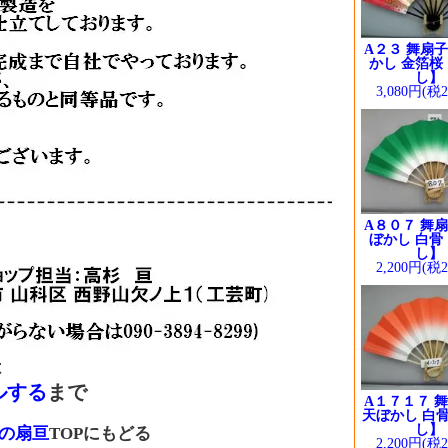
A２３ 舞扇子
かし 金箔桜
し】
3,080円(税
A８０７ 舞扇
ぼかし 白骨
し】
2,200円(税
は
ルする
まで
A１７１７ 舞
天ぼかし 白骨
し】
の扇亘
TOPにもどる
2,200円(税