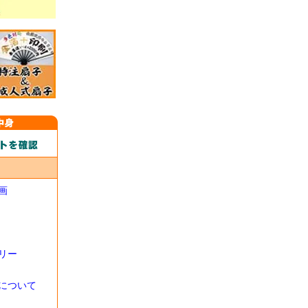
画
リー
について