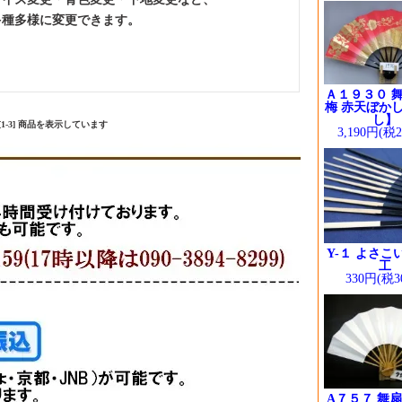
多種多様に変更できます。
Ａ１９３０ 舞
梅 赤天ぼかし
し】
中 [1-3] 商品を表示しています
3,190円(税
Y-１ よさこ
工
330円(税3
A７５７ 舞扇