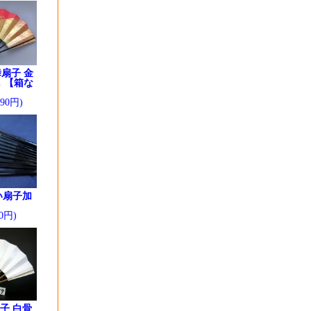
扇子 金
 【箱な
290円)
い扇子加
0円)
子 白骨