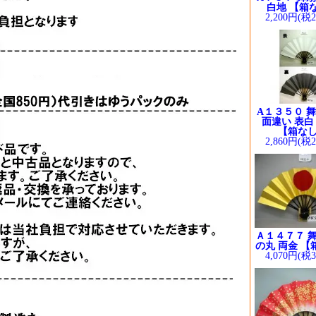
白地 【箱
2,200円(税
A１３５０ 舞
面違い 表白
【箱な
2,860円(税
Ａ１４７７ 舞
の丸 両金 【
4,070円(税