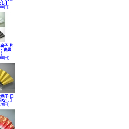
なし】
200円)
扇子 片
・裏黒
し】
260円)
扇子 日
箱なし】
370円)