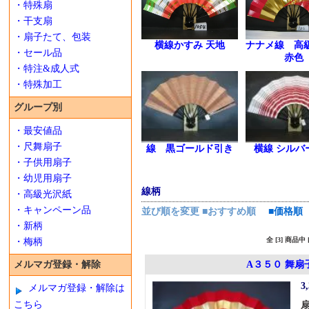
・特殊扇
・干支扇
・扇子たて、包装
横線かすみ 天地
ナナメ線 高
・セール品
赤色
・特注&成人式
・特殊加工
グループ別
・最安値品
・尺舞扇子
線 黒ゴールド引き
横線 シルバ
・子供用扇子
・幼児用扇子
線柄
・高級光沢紙
・キャンペーン品
並び順を変更
■おすすめ順
■価格順
・新柄
全 [3] 商品
・梅柄
メルマガ登録・解除
A３５０ 舞扇
3
メルマガ登録・解除は
こちら