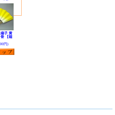
扇子 黄
骨 【箱
】
200円)