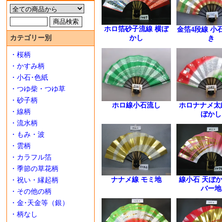
ホロ箔砂子流線 横ぼ
金箔4段線 小
かし
カテゴリー別
き
・桜柄
・かすみ柄
・小石･色紙
・つゆ柴・つゆ草
・砂子柄
ホロ線小石流し
ホロナナメ太
・線柄
ぼかし
・流水柄
・もみ・波
・雲柄
・カラフル箔
・季節の草花柄
ナナメ線 モミ地
線小石 天ぼ
・祝い・縁起柄
バー地
・その他の柄
・金･天金等（銀）
・柄なし