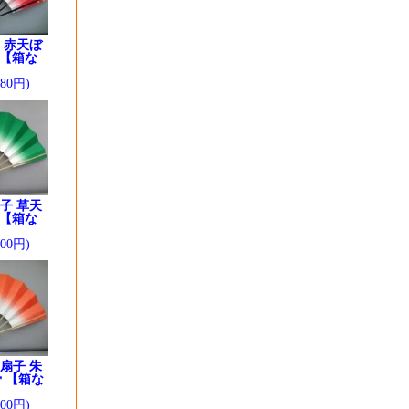
 赤天ぼ
 【箱な
280円)
子 草天
 【箱な
200円)
扇子 朱
 【箱な
200円)