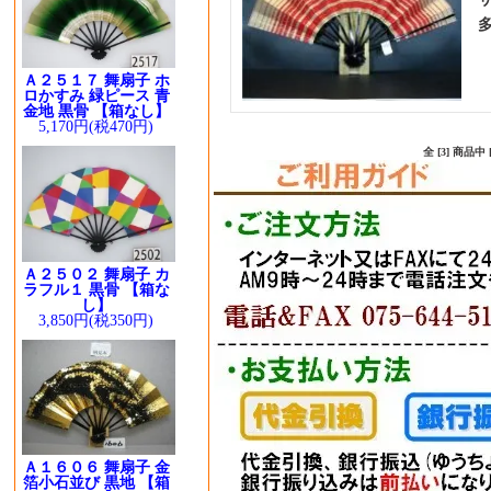
Ａ２５１７ 舞扇子 ホ
ロかすみ 緑ピース 青
金地 黒骨 【箱なし】
5,170円(税470円)
全 [3] 商品
Ａ２５０２ 舞扇子 カ
ラフル１ 黒骨 【箱な
し】
3,850円(税350円)
Ａ１６０６ 舞扇子 金
箔小石並び 黒地 【箱