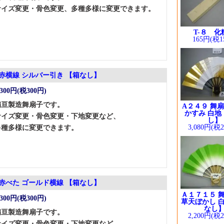
サイズ変更・骨色変更、多種多様に変更できます。
T-８ 化
165円(税1
 赤横線 シルバー引き 【箱なし】
,300円(税300円)
扇亘製造舞扇子です。
A２４９ 舞扇
かすみ 白地
サイズ変更・骨色変更・下地変更など、
し】
3,080円(税
多種多様に変更できます。
 赤べた ゴールド横線 【箱なし】
Ａ１７１５ 舞
,300円(税300円)
草天ぼかし 白
なし
扇亘製造舞扇子です。
2,200円(税
サイズ変更・骨色変更・下地変更など、