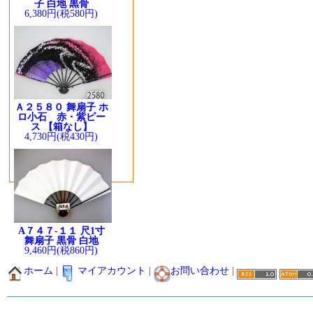
子 白地 黒骨
6,380円(税580円)
Ａ２５８０ 舞扇子 ホ
ロ小石 赤・紫ピー
ス 【箱なし】
4,730円(税430円)
A７４７-１１ 尺1寸
舞扇子 黒骨 白地
9,460円(税860円)
ホーム
|
マイアカウント
|
お問い合わせ
|