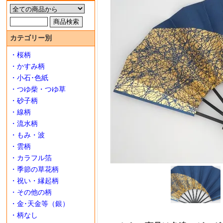
カテゴリー別
・桜柄
・かすみ柄
・小石･色紙
・つゆ柴・つゆ草
・砂子柄
・線柄
・流水柄
・もみ・波
・雲柄
・カラフル箔
・季節の草花柄
・祝い・縁起柄
・その他の柄
・金･天金等（銀）
・柄なし