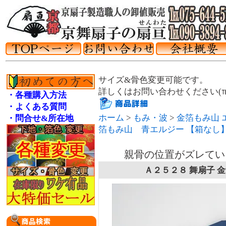
サイズ&骨色変更可能です。
詳しくはお問い合わせください(℡075
・各種購入方法
・よくある質問
ホーム
>
もみ・波
>
金箔もみ山 
・問合せ&所在地
箔もみ山 青エルジー 【箱なし
親骨の位置がズレてい
Ａ２５２８ 舞扇子 