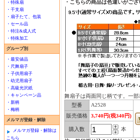
・こちらの商品は色違いがござ
・特殊扇
・干支扇
・扇子たて、包装
・セール品
・特注&成人式
・特殊加工
グループ別
・最安値品
・尺舞扇子
・子供用扇子
・幼児用扇子
・高級光沢紙
・キャンペーン品
舞扇子は両面同じ柄です。一部
・新柄
A2528
型番
・梅柄
販売価格
3,740円(税340円)
メルマガ登録・解除
購入数
本
メルマガ登録・解除は
こちら