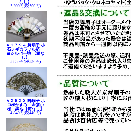
なし】
3,300円(税300円)
Ａ１７９４ 舞扇子 小
石ノギカラフル箔
白シルバー地 【箱な
し】
5,830円(税530円)
Ａ２６２３ 舞扇子 ホ
ロ桜かすみ 金箔小
桜 黒地【箱なし】
4,840円(税440円)