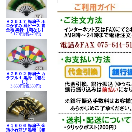
Ａ２５１７ 舞扇子 ホ
ロかすみ 緑ピース 青
金地 黒骨 【箱なし】
5,170円(税470円)
Ａ２５０２ 舞扇子 カ
ラフル１ 黒骨 【箱な
し】
3,850円(税350円)
Ａ１６０６ 舞扇子 金
箔小石並び 黒地 【箱