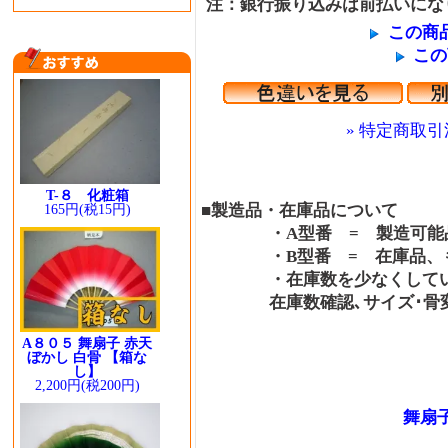
注：銀行振り込みは前払いにな
この商
この
» 特定商取引
T-８ 化粧箱
■製造品・在庫品について
165円(税15円)
・A型番 = 製造可能品
・B型番 = 在庫品、も
・在庫数を少なくしている
在庫数確認､サイズ･骨変更
A８０５ 舞扇子 赤天
ぼかし 白骨 【箱な
し】
2,200円(税200円)
舞扇子