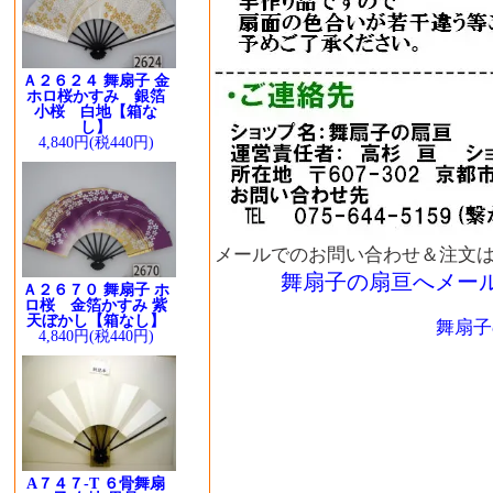
Ａ２６２４ 舞扇子 金
ホロ桜かすみ 銀箔
小桜 白地【箱な
し】
4,840円(税440円)
メールでのお問い合わせ＆注文
舞扇子の扇亘へメー
Ａ２６７０ 舞扇子 ホ
ロ桜 金箔かすみ 紫
天ぼかし【箱なし】
舞扇子
4,840円(税440円)
A７４７-T ６骨舞扇