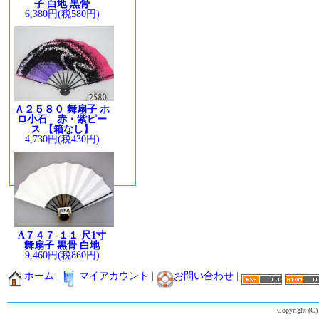
子 白地 黒骨
6,380円(税580円)
Ａ２５８０ 舞扇子 ホ
ロ小石 赤・紫ピー
ス 【箱なし】
4,730円(税430円)
A７４７-１１ 尺1寸
舞扇子 黒骨 白地
9,460円(税860円)
ホーム
|
マイアカウント
|
お問い合わせ
|
Copyright (C)