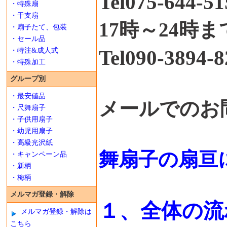
Tel075-644-5
・特殊扇
・干支扇
17時～24時
・扇子たて、包装
・セール品
Tel090-389
・特注&成人式
・特殊加工
グループ別
・最安値品
メールでのお
・尺舞扇子
・子供用扇子
・幼児用扇子
・高級光沢紙
舞扇子の扇亘
・キャンペーン品
・新柄
・梅柄
メルマガ登録・解除
１、全体の流
メルマガ登録・解除は
こちら