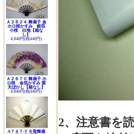
Ａ２６２４ 舞扇子 金
ホロ桜かすみ 銀箔
小桜 白地【箱な
し】
4,840円(税440円)
Ａ２６７０ 舞扇子 ホ
ロ桜 金箔かすみ 紫
天ぼかし【箱なし】
4,840円(税440円)
2、注意書を
A７４７-T ６骨舞扇