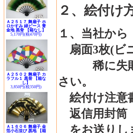
２、絵付け
Ａ２５１７ 舞扇子 ホ
ロかすみ 緑ピース 青
１、当社から
金地 黒骨 【箱なし】
5,170円(税470円)
扇面3枚(ビ
稀に失敗す
Ａ２５０２ 舞扇子 カ
さい。
ラフル１ 黒骨 【箱な
し】
3,850円(税350円)
絵付け注意
返信用封筒（
をお送りし
Ａ１６０６ 舞扇子 金
箔小石並び 黒地 【箱