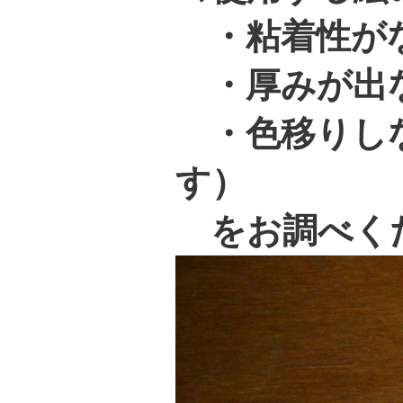
・粘着性がな
・厚みが出な
・色移りしな
す）
をお調べく