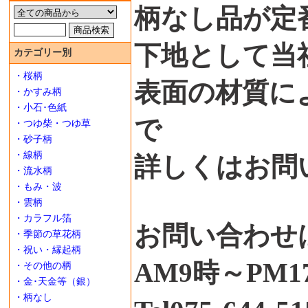
柄なし品が定
下地として当
カテゴリー別
・桜柄
表面の材質に
・かすみ柄
・小石･色紙
で
・つゆ柴・つゆ草
・砂子柄
・線柄
詳しくはお問
・流水柄
・もみ・波
・雲柄
・カラフル箔
お問い合わせ
・季節の草花柄
・祝い・縁起柄
AM9時～PM
・その他の柄
・金･天金等（銀）
・柄なし