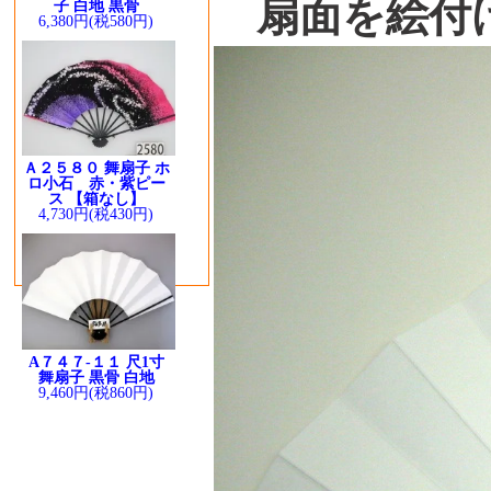
扇面を絵付け
子 白地 黒骨
6,380円(税580円)
Ａ２５８０ 舞扇子 ホ
ロ小石 赤・紫ピー
ス 【箱なし】
4,730円(税430円)
A７４７-１１ 尺1寸
舞扇子 黒骨 白地
9,460円(税860円)