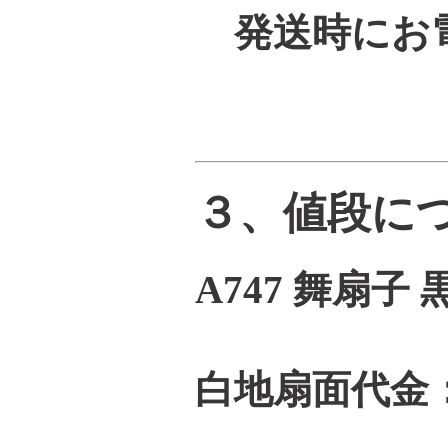
発送時にお電
３、値段に
A747 舞扇子
白地扇面代金：