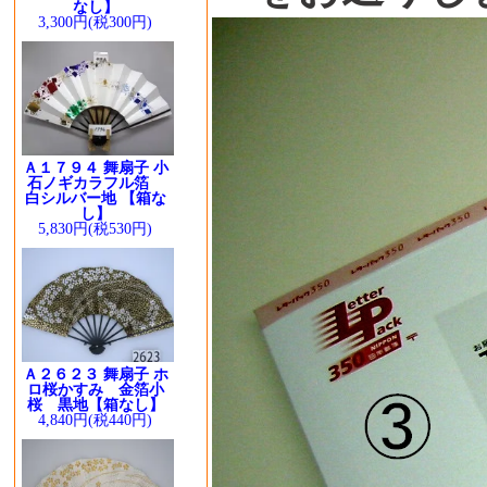
なし】
3,300円(税300円)
Ａ１７９４ 舞扇子 小
石ノギカラフル箔
白シルバー地 【箱な
し】
5,830円(税530円)
Ａ２６２３ 舞扇子 ホ
ロ桜かすみ 金箔小
桜 黒地【箱なし】
4,840円(税440円)