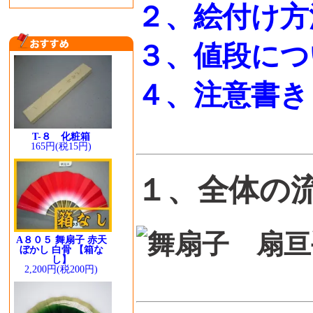
２、絵付け方
３、値段につ
４、注意書き
T-８ 化粧箱
165円(税15円)
１、全体の
A８０５ 舞扇子 赤天
ぼかし 白骨 【箱な
し】
2,200円(税200円)