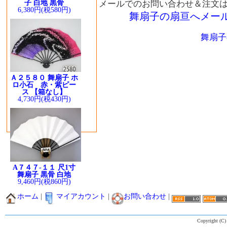
子 白地 黒骨
メールでのお問い合わせ＆注文
6,380円(税580円)
舞扇子の扇亘へメー
舞扇子
Ａ２５８０ 舞扇子 ホ
ロ小石 赤・紫ピー
ス 【箱なし】
4,730円(税430円)
A７４７-１１ 尺1寸
舞扇子 黒骨 白地
9,460円(税860円)
ホーム
|
マイアカウント
|
お問い合わせ
|
Copyright (C)