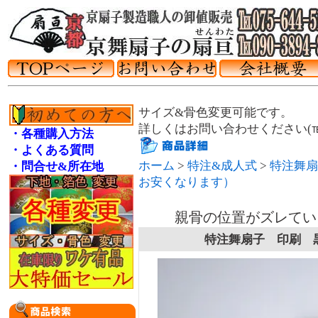
サイズ&骨色変更可能です。
詳しくはお問い合わせください(℡075
・各種購入方法
・よくある質問
ホーム
>
特注&成人式
>
特注舞扇
・問合せ&所在地
お安くなります）
親骨の位置がズレてい
特注舞扇子 印刷 