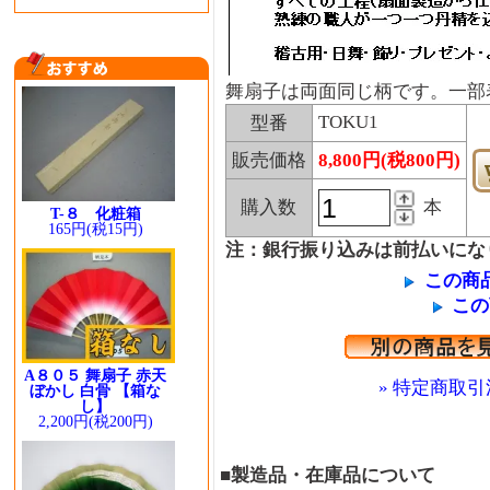
舞扇子は両面同じ柄です。一部
TOKU1
型番
販売価格
8,800円(税800円)
購入数
本
T-８ 化粧箱
165円(税15円)
注：銀行振り込みは前払いにな
この商
この
A８０５ 舞扇子 赤天
» 特定商取引
ぼかし 白骨 【箱な
し】
2,200円(税200円)
■製造品・在庫品について