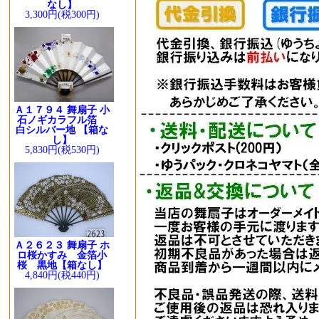
なし】
3,300円(税300円)
Ａ１７９４ 舞扇子 小
石ノギカラフル箔
白シルバー地 【箱な
し】
5,830円(税530円)
Ａ２６２３ 舞扇子 ホ
ロ桜かすみ 金箔小
桜 黒地【箱なし】
4,840円(税440円)