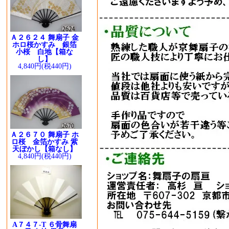
Ａ２６２４ 舞扇子 金
ホロ桜かすみ 銀箔
小桜 白地【箱な
し】
4,840円(税440円)
Ａ２６７０ 舞扇子 ホ
ロ桜 金箔かすみ 紫
天ぼかし【箱なし】
4,840円(税440円)
A７４７-T ６骨舞扇