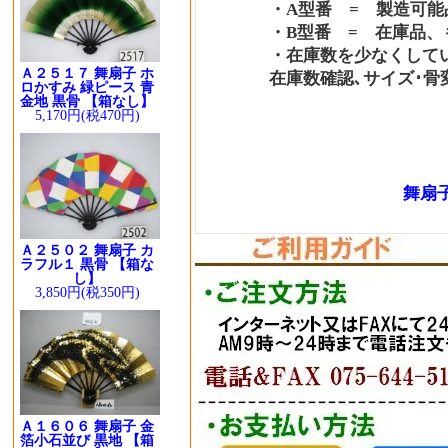
・A型番 = 製造可能品
・B型番 = 在庫品、も
・在庫数を少なくしている
Ａ２５１７ 舞扇子 ホ
在庫数確認､サイズ･骨変更
ロかすみ 緑ピース 青
金地 黒骨 【箱なし】
5,170円(税470円)
舞扇子
Ａ２５０２ 舞扇子 カ
ラフル１ 黒骨 【箱な
し】
3,850円(税350円)
Ａ１６０６ 舞扇子 金
箔小石並び 黒地 【箱