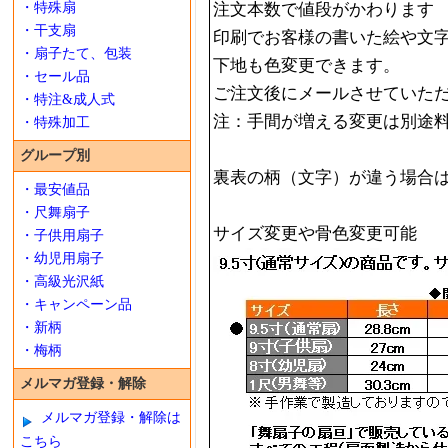
・特殊扇
注文本数で値段がかわります
・干支扇
印刷でお客様の書いた絵や文
・扇子たて、包装
下地も色変更できます。
・セール品
ご注文後にメールさせていた
・特注&成人式
注：手間が増える変更は別途
・特殊加工
グループ別
裏表の柄（文字）が違う場合は2
・最安値品
・尺舞扇子
サイズ変更や骨色変更可能
・子供用扇子
・幼児用扇子
・高級光沢紙
・キャンペーン品
・新柄
・梅柄
メルマガ登録・解除
メルマガ登録・解除は
こちら