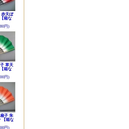
 赤天ぼ
 【箱な
280円)
子 草天
 【箱な
200円)
扇子 朱
 【箱な
200円)