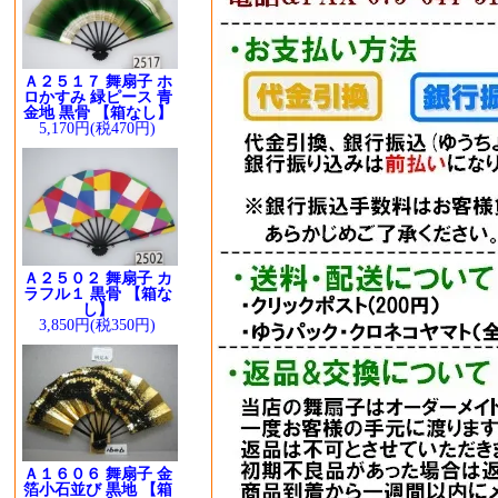
Ａ２５１７ 舞扇子 ホ
ロかすみ 緑ピース 青
金地 黒骨 【箱なし】
5,170円(税470円)
Ａ２５０２ 舞扇子 カ
ラフル１ 黒骨 【箱な
し】
3,850円(税350円)
Ａ１６０６ 舞扇子 金
箔小石並び 黒地 【箱