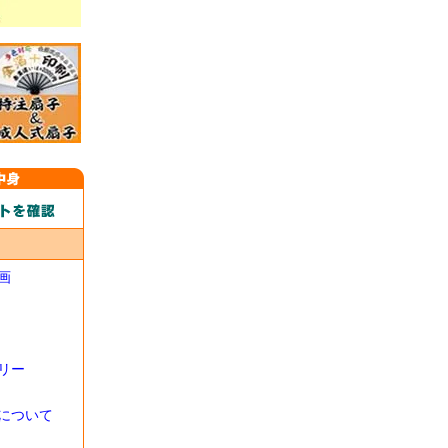
画
リー
について