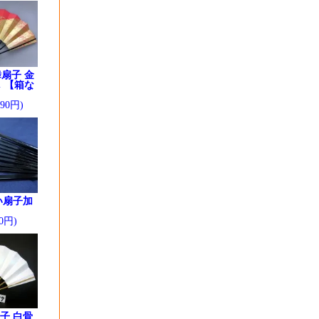
扇子 金
 【箱な
290円)
い扇子加
0円)
子 白骨