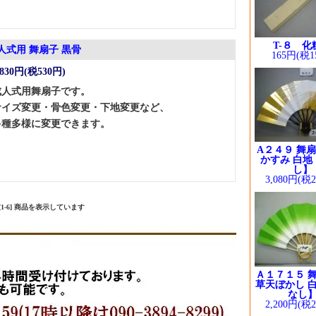
T-８ 化
人式用 舞扇子 黒骨
165円(税1
,830円(税530円)
成人式用舞扇子です。
サイズ変更・骨色変更・下地変更など、
多種多様に変更できます。
A２４９ 舞扇
かすみ 白地
し】
3,080円(税
中 [1-6] 商品を表示しています
Ａ１７１５ 舞
草天ぼかし 白
なし
2,200円(税