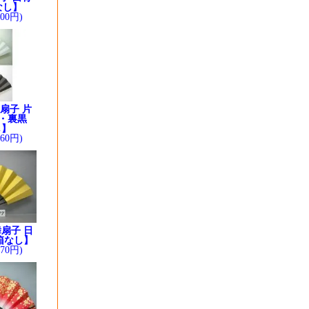
なし】
200円)
扇子 片
・裏黒
し】
260円)
扇子 日
箱なし】
370円)