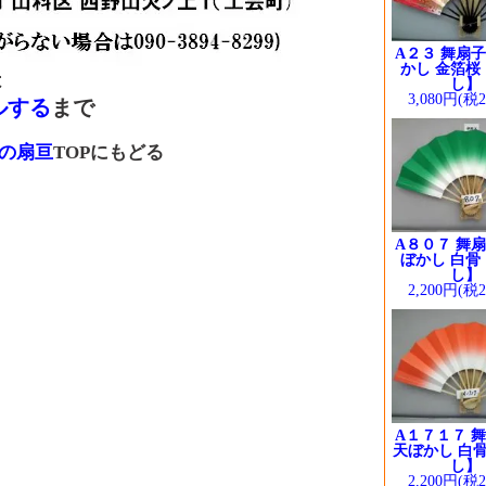
A２３ 舞扇子
かし 金箔桜
は
し】
3,080円(税
ルする
まで
の扇亘
TOPにもどる
A８０７ 舞扇
ぼかし 白骨
し】
2,200円(税
A１７１７ 舞
天ぼかし 白骨
し】
2,200円(税