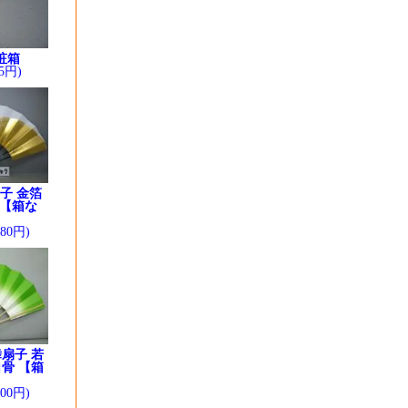
粧箱
5円)
子 金箔
 【箱な
280円)
扇子 若
骨 【箱
】
200円)