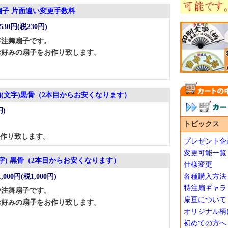
扇子 片面違い変更手数料
,530円(税230円)
特注舞扇子です。
お好みの扇子をお作り致します。
柄(文字)黒骨（2本目からお安くなります）
円)
トピックス
作り致します。
プレゼント企
変更可能一覧
字) 黒骨（2本目からお安くなります）
仕様変更
1,000円(税1,000円)
各種購入方法
特注扇ギャラ
特注舞扇子です。
扇亘について
お好みの扇子をお作り致します。
オリジナル柄
初めての方へ