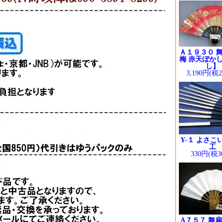
Ａ１９３０ 舞
梅 赤天ぼかし
し】
3,190円(税
Y-１ よさこ
工
330円(税3
A７５７ 舞扇