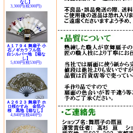
なし】
3,300円(税300円)
Ａ１７９４ 舞扇子 小
石ノギカラフル箔
白シルバー地 【箱な
し】
5,830円(税530円)
Ａ２６２３ 舞扇子 ホ
ロ桜かすみ 金箔小
桜 黒地【箱なし】
4,840円(税440円)