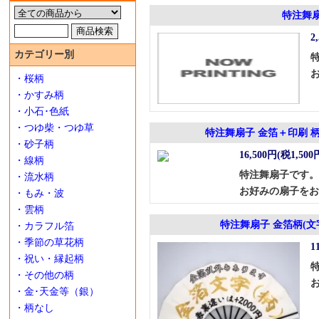
特注舞
2
カテゴリー別
・桜柄
・かすみ柄
・小石･色紙
・つゆ柴・つゆ草
特注舞扇子 金箔＋印刷 
・砂子柄
16,500円(税1,500
・線柄
特注舞扇子です。
・流水柄
お好みの扇子をお
・もみ・波
・雲柄
特注舞扇子 金箔柄(文
・カラフル箔
・季節の草花柄
1
・祝い・縁起柄
・その他の柄
・金･天金等（銀）
・柄なし