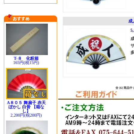
成
5
T-８ 化粧箱
165円(税15円)
全 [6] 商品
A８０５ 舞扇子 赤天
ぼかし 白骨 【箱な
し】
2,200円(税200円)