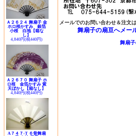
メールでのお問い合わせ＆注文
Ａ２６２４ 舞扇子 金
ホロ桜かすみ 銀箔
舞扇子の扇亘へメー
小桜 白地【箱な
し】
4,840円(税440円)
舞扇子
Ａ２６７０ 舞扇子 ホ
ロ桜 金箔かすみ 紫
天ぼかし【箱なし】
4,840円(税440円)
A７４７-T ６骨舞扇