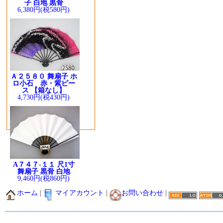
子 白地 黒骨
6,380円(税580円)
Ａ２５８０ 舞扇子 ホ
ロ小石 赤・紫ピー
ス 【箱なし】
4,730円(税430円)
A７４７-１１ 尺1寸
舞扇子 黒骨 白地
9,460円(税860円)
ホーム
|
マイアカウント
|
お問い合わせ
|