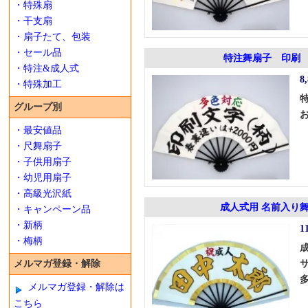
・特殊扇
・干支扇
・扇子たて、包装
・セール品
特注舞扇子 印刷 
・特注&成人式
8
・特殊加工
グループ別
・最安値品
・尺舞扇子
・子供用扇子
・幼児用扇子
・高級光沢紙
成人式用 名前入り
・キャンペーン品
・新柄
1
・梅柄
メルマガ登録・解除
メルマガ登録・解除は
こちら