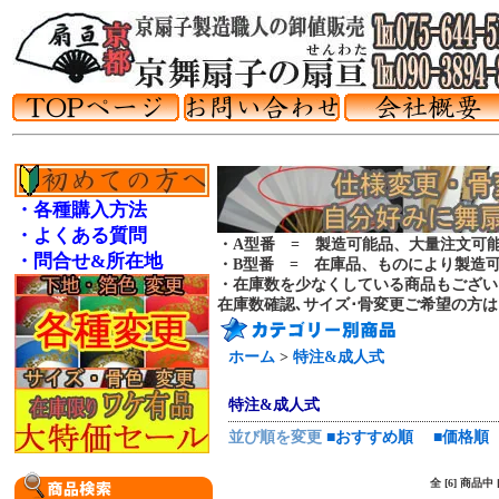
・各種購入方法
・よくある質問
・A型番 = 製造可能品、大量注文可
・問合せ&所在地
・B型番 = 在庫品、ものにより製造
・在庫数を少なくしている商品もござい
在庫数確認､サイズ･骨変更ご希望の方
ホーム
>
特注&成人式
特注&成人式
並び順を変更
■おすすめ順
■価格順
全 [6] 商品