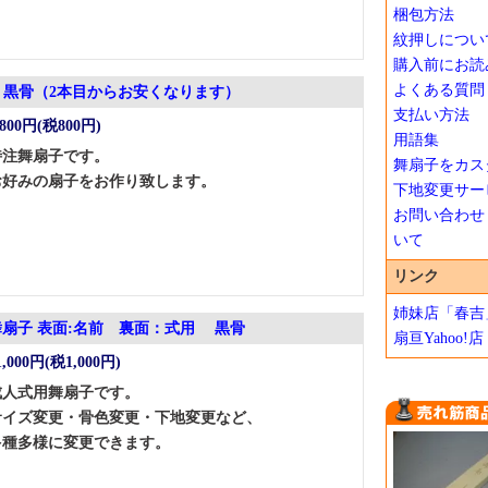
梱包方法
紋押しについ
購入前にお読
よくある質問
黒骨（2本目からお安くなります）
支払い方法
,800円(税800円)
用語集
特注舞扇子です。
舞扇子をカス
お好みの扇子をお作り致します。
下地変更サー
お問い合わせ
いて
リンク
姉妹店「春吉
舞扇子 表面:名前 裏面：式用 黒骨
扇亘Yahoo!店
1,000円(税1,000円)
成人式用舞扇子です。
サイズ変更・骨色変更・下地変更など、
多種多様に変更できます。