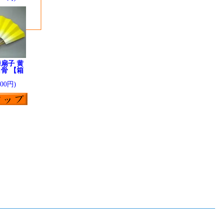
扇子 黄
骨 【箱
】
200円)