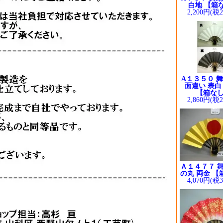
白地 【箱
2,200円(税
A１３５０ 舞
面違い 表白
【箱な
2,860円(税
Ａ１４７７ 舞
の丸 両金 【
4,070円(税