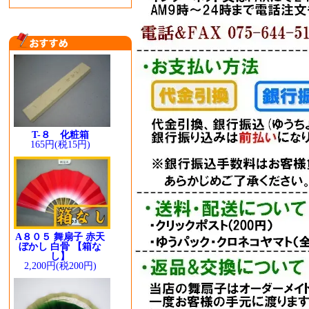
T-８ 化粧箱
165円(税15円)
A８０５ 舞扇子 赤天
ぼかし 白骨 【箱な
し】
2,200円(税200円)