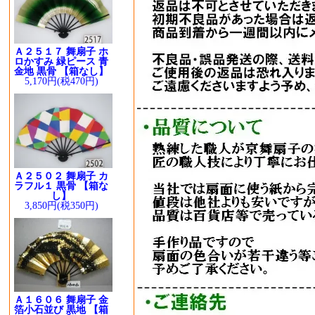
Ａ２５１７ 舞扇子 ホ
ロかすみ 緑ピース 青
金地 黒骨 【箱なし】
5,170円(税470円)
Ａ２５０２ 舞扇子 カ
ラフル１ 黒骨 【箱な
し】
3,850円(税350円)
Ａ１６０６ 舞扇子 金
箔小石並び 黒地 【箱