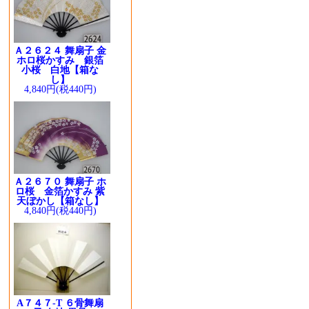
Ａ２６２４ 舞扇子 金
ホロ桜かすみ 銀箔
小桜 白地【箱な
し】
4,840円(税440円)
Ａ２６７０ 舞扇子 ホ
ロ桜 金箔かすみ 紫
天ぼかし【箱なし】
4,840円(税440円)
A７４７-T ６骨舞扇