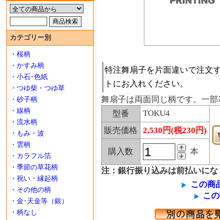
カテゴリー別
・桜柄
・かすみ柄
特注舞扇子を片面違いで注文す
・小石･色紙
トにお入れください。
・つゆ柴・つゆ草
舞扇子は両面同じ柄です。一部
・砂子柄
・線柄
TOKU4
型番
・流水柄
販売価格
2,530円(税230円)
・もみ・波
・雲柄
購入数
本
・カラフル箔
・季節の草花柄
注：銀行振り込みは前払いにな
・祝い・縁起柄
この商
・その他の柄
この
・金･天金等（銀）
・柄なし