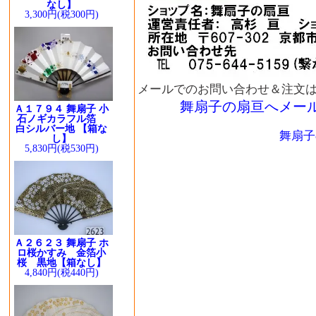
なし】
3,300円(税300円)
メールでのお問い合わせ＆注文
舞扇子の扇亘へメー
Ａ１７９４ 舞扇子 小
石ノギカラフル箔
白シルバー地 【箱な
舞扇子
し】
5,830円(税530円)
Ａ２６２３ 舞扇子 ホ
ロ桜かすみ 金箔小
桜 黒地【箱なし】
4,840円(税440円)