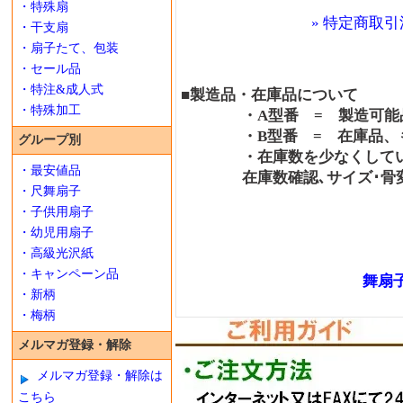
・特殊扇
» 特定商取引
・干支扇
・扇子たて、包装
・セール品
・特注&成人式
■製造品・在庫品について
・特殊加工
・A型番 = 製造可能品
・B型番 = 在庫品、も
グループ別
・在庫数を少なくしている
・最安値品
在庫数確認､サイズ･骨変更
・尺舞扇子
・子供用扇子
・幼児用扇子
・高級光沢紙
・キャンペーン品
舞扇子
・新柄
・梅柄
メルマガ登録・解除
メルマガ登録・解除は
こちら