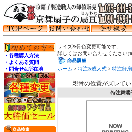
サイズ&骨色変更可能です。
詳しくはお問い合わせください(℡075
・各種購入方法
・よくある質問
ホーム
>
特注&成人式
>
特注舞扇
・問合せ&所在地
親骨の位置がズレてい
特注舞扇