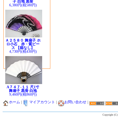
子 白地 黒骨
6,380円(税580円)
Ａ２５８０ 舞扇子 ホ
ロ小石 赤・紫ピー
ス 【箱なし】
4,730円(税430円)
A７４７-１１ 尺1寸
舞扇子 黒骨 白地
9,460円(税860円)
ホーム
|
マイアカウント
|
お問い合わせ
|
Copyright (C)