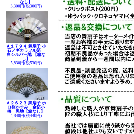
なし】
3,300円(税300円)
Ａ１７９４ 舞扇子 小
石ノギカラフル箔
白シルバー地 【箱な
し】
5,830円(税530円)
Ａ２６２３ 舞扇子 ホ
ロ桜かすみ 金箔小
桜 黒地【箱なし】
4,840円(税440円)