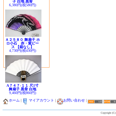
子 白地 黒骨
6,380円(税580円)
Ａ２５８０ 舞扇子 ホ
ロ小石 赤・紫ピー
ス 【箱なし】
4,730円(税430円)
A７４７-１１ 尺1寸
舞扇子 黒骨 白地
9,460円(税860円)
ホーム
|
マイアカウント
|
お問い合わせ
|
Copyright (C)