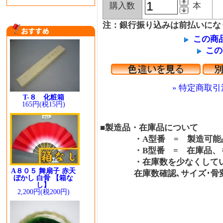
購入数
本
注：銀行振り込みは前払いにな
この商
この
» 特定商取引
T-８ 化粧箱
165円(税15円)
■製造品・在庫品について
・A型番 = 製造可能品
・B型番 = 在庫品、も
・在庫数を少なくしている
A８０５ 舞扇子 赤天
在庫数確認､サイズ･骨変更
ぼかし 白骨 【箱な
し】
2,200円(税200円)