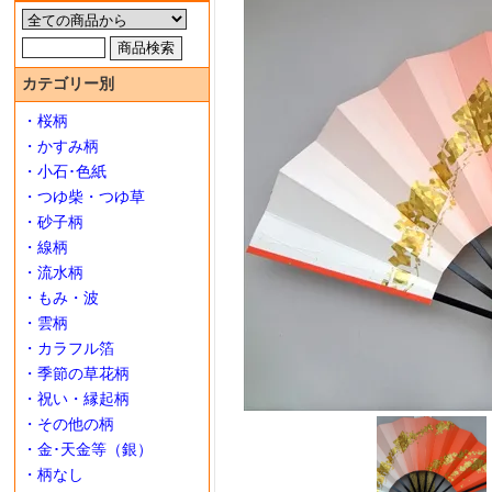
カテゴリー別
・桜柄
・かすみ柄
・小石･色紙
・つゆ柴・つゆ草
・砂子柄
・線柄
・流水柄
・もみ・波
・雲柄
・カラフル箔
・季節の草花柄
・祝い・縁起柄
・その他の柄
・金･天金等（銀）
・柄なし