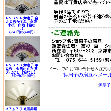
Ａ２６２４ 舞扇子 金
ホロ桜かすみ 銀箔
小桜 白地【箱な
し】
4,840円(税440円)
Ａ２６７０ 舞扇子 ホ
メールでのお問い合わせ＆注文
ロ桜 金箔かすみ 紫
天ぼかし【箱なし】
舞扇子の扇亘へメー
4,840円(税440円)
舞扇子
A７４７-T ６骨舞扇