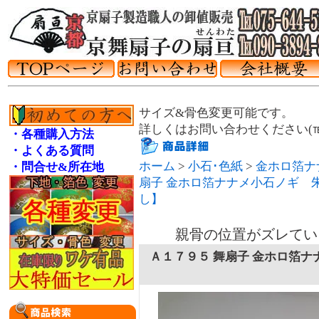
サイズ&骨色変更可能です。
詳しくはお問い合わせください(℡075
・各種購入方法
・よくある質問
ホーム
>
小石･色紙
>
金ホロ箔ナ
・問合せ&所在地
扇子 金ホロ箔ナナメ小石ノギ 
し】
親骨の位置がズレてい
Ａ１７９５ 舞扇子 金ホロ箔