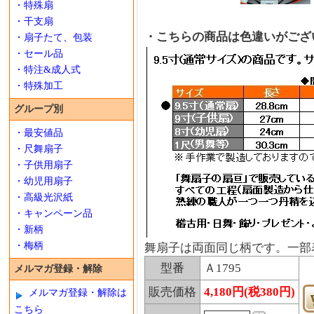
・特殊扇
・干支扇
・こちらの商品は色違いがござ
・扇子たて、包装
・セール品
・特注&成人式
・特殊加工
グループ別
・最安値品
・尺舞扇子
・子供用扇子
・幼児用扇子
・高級光沢紙
・キャンペーン品
・新柄
・梅柄
舞扇子は両面同じ柄です。一部
型番
Ａ1795
メルマガ登録・解除
販売価格
4,180円(税380円)
メルマガ登録・解除は
こちら