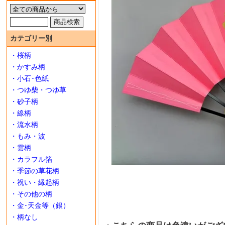
カテゴリー別
・桜柄
・かすみ柄
・小石･色紙
・つゆ柴・つゆ草
・砂子柄
・線柄
・流水柄
・もみ・波
・雲柄
・カラフル箔
・季節の草花柄
・祝い・縁起柄
・その他の柄
・金･天金等（銀）
・柄なし