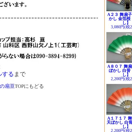
A２３ 舞扇子
かし 金箔桜
し】
3,080円(税
は
A８０７ 舞扇
ぼかし 白骨
ルする
まで
し】
2,200円(税
の扇亘
TOPにもどる
A１７１７ 舞
天ぼかし 白骨
し】
2,200円(税