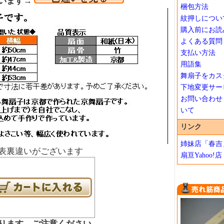
います→
梱包方法
紋押しについ
購入前にお読
よくある質問
支払い方法
用語集
舞扇子をカス
下地変更サー
お問い合わせ
いて
リンク
姉妹店「春吉
表裏違いがございます
扇亘Yahoo!店
ります、ご注意ください。