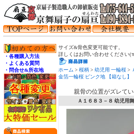
サイズ&骨色変更可能です。
詳しくはお問い合わせください(℡075
・各種購入方法
・よくある質問
ホーム
>
桜柄
>
幼児用 一輪桜
>
・問合せ&所在地
金箔一輪桜 ピンク地 【箱なし】
親骨の位置がズレてい
Ａ１６８３－８ 幼児用舞