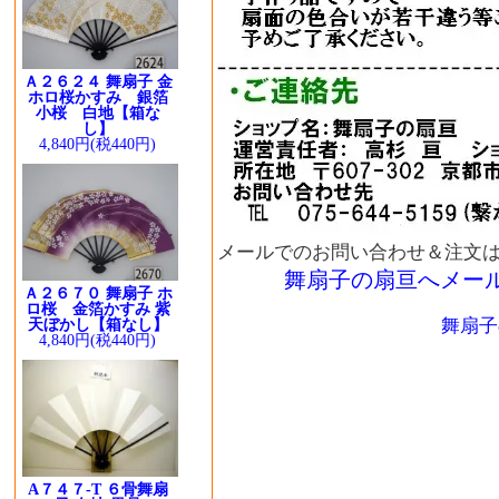
Ａ２６２４ 舞扇子 金
ホロ桜かすみ 銀箔
小桜 白地【箱な
し】
4,840円(税440円)
メールでのお問い合わせ＆注文
舞扇子の扇亘へメー
Ａ２６７０ 舞扇子 ホ
ロ桜 金箔かすみ 紫
舞扇子
天ぼかし【箱なし】
4,840円(税440円)
A７４７-T ６骨舞扇