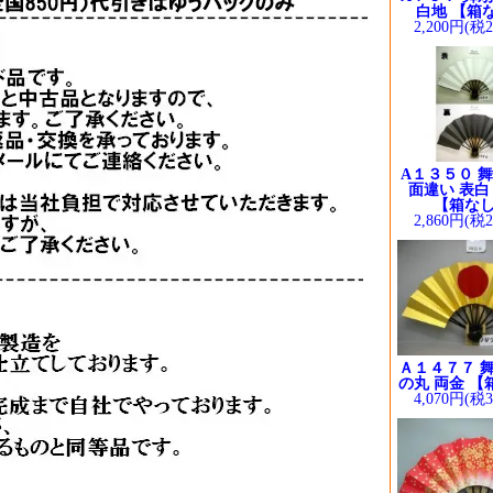
白地 【箱
2,200円(税
A１３５０ 舞
面違い 表白
【箱な
2,860円(税
Ａ１４７７ 舞
の丸 両金 【
4,070円(税