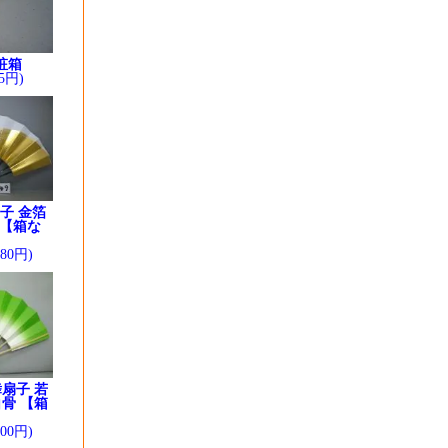
粧箱
5円)
子 金箔
 【箱な
280円)
扇子 若
骨 【箱
】
200円)