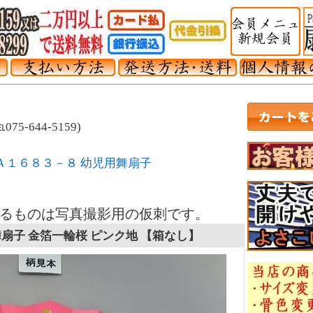
-644-5159)
Ａ１６８３－８ 幼児用舞扇子
るものは写真撮影用の仮刺です。
扇子 金箔一輪桜 ピンク地 【箱なし】