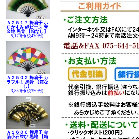
Ａ２５１７ 舞扇子 ホ
ロかすみ 緑ピース 青
金地 黒骨 【箱なし】
5,170円(税470円)
Ａ２５０２ 舞扇子 カ
ラフル１ 黒骨 【箱な
し】
3,850円(税350円)
Ａ１６０６ 舞扇子 金
箔小石並び 黒地 【箱