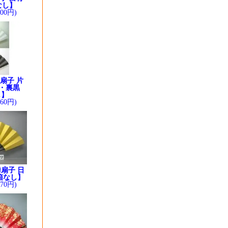
なし】
200円)
扇子 片
・裏黒
し】
260円)
扇子 日
箱なし】
370円)