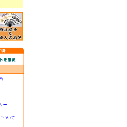
画
リー
について