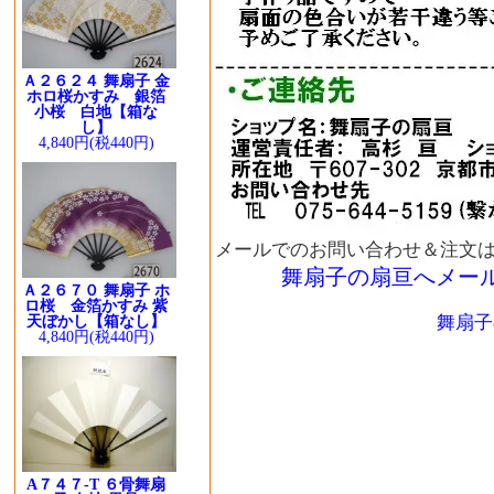
Ａ２６２４ 舞扇子 金
ホロ桜かすみ 銀箔
小桜 白地【箱な
し】
4,840円(税440円)
メールでのお問い合わせ＆注文
舞扇子の扇亘へメー
Ａ２６７０ 舞扇子 ホ
ロ桜 金箔かすみ 紫
舞扇子
天ぼかし【箱なし】
4,840円(税440円)
A７４７-T ６骨舞扇