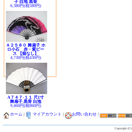
子 白地 黒骨
6,380円(税580円)
Ａ２５８０ 舞扇子 ホ
ロ小石 赤・紫ピー
ス 【箱なし】
4,730円(税430円)
A７４７-１１ 尺1寸
舞扇子 黒骨 白地
9,460円(税860円)
ホーム
|
マイアカウント
|
お問い合わせ
|
Copyright (C)