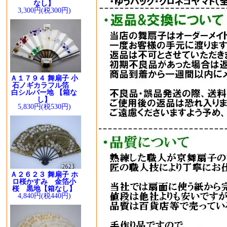
なし】
3,300円(税300円)
Ａ１７９４ 舞扇子 小
石ノギカラフル箔
白シルバー地 【箱な
し】
5,830円(税530円)
Ａ２６２３ 舞扇子 ホ
ロ桜かすみ 金箔小
桜 黒地【箱なし】
4,840円(税440円)