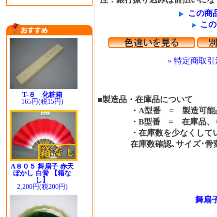
この商
この
» 特定商取引
T-８ 化粧箱
■製造品・在庫品について
165円(税15円)
・A型番 = 製造可能品
・B型番 = 在庫品、も
・在庫数を少なくしている
在庫数確認､サイズ･骨変更
A８０５ 舞扇子 赤天
ぼかし 白骨 【箱な
し】
2,200円(税200円)
舞扇子