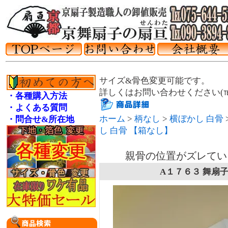
サイズ&骨色変更可能です。
詳しくはお問い合わせください(℡075
・各種購入方法
・よくある質問
ホーム
>
柄なし
>
横ぼかし 白骨
・問合せ&所在地
し 白骨 【箱なし】
親骨の位置がズレてい
A１７６３ 舞扇