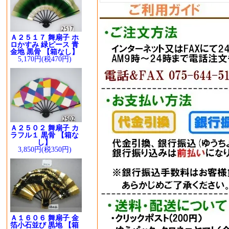
Ａ２５１７ 舞扇子 ホ
ロかすみ 緑ピース 青
金地 黒骨 【箱なし】
5,170円(税470円)
Ａ２５０２ 舞扇子 カ
ラフル１ 黒骨 【箱な
し】
3,850円(税350円)
Ａ１６０６ 舞扇子 金
箔小石並び 黒地 【箱