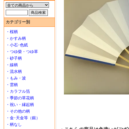
カテゴリー別
・桜柄
・かすみ柄
・小石･色紙
・つゆ柴・つゆ草
・砂子柄
・線柄
・流水柄
・もみ・波
・雲柄
・カラフル箔
・季節の草花柄
・祝い・縁起柄
・その他の柄
・金･天金等（銀）
・柄なし