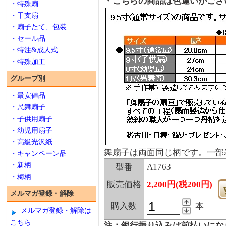
・こちらの商品は色違いがござ
・特殊扇
・干支扇
・扇子たて、包装
・セール品
・特注&成人式
・特殊加工
グループ別
・最安値品
・尺舞扇子
・子供用扇子
・幼児用扇子
・高級光沢紙
舞扇子は両面同じ柄です。一部
・キャンペーン品
・新柄
A1763
型番
・梅柄
販売価格
2,200円(税200円)
メルマガ登録・解除
購入数
本
メルマガ登録・解除は
こちら
注：銀行振り込みは前払いにな