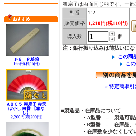
舞扇子は両面同じ柄です。一部
T-2
型番
販売価格
1,210円(税110円)
購入数
個
注：銀行振り込みは前払いにな
この商
T-８ 化粧箱
この
165円(税15円)
» 特定商取引
A８０５ 舞扇子 赤天
ぼかし 白骨 【箱な
■製造品・在庫品について
し】
・A型番 = 製造可能品
2,200円(税200円)
・B型番 = 在庫品、も
・在庫数を少なくしている