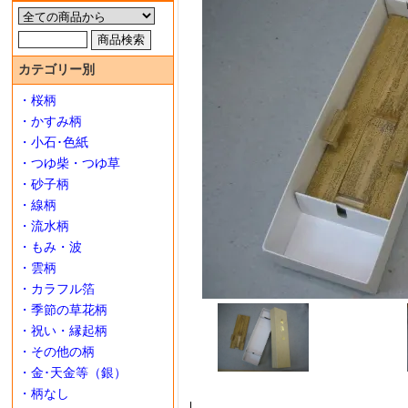
カテゴリー別
・桜柄
・かすみ柄
・小石･色紙
・つゆ柴・つゆ草
・砂子柄
・線柄
・流水柄
・もみ・波
・雲柄
・カラフル箔
・季節の草花柄
・祝い・縁起柄
・その他の柄
・金･天金等（銀）
・柄なし