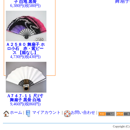
舞扇子
子 白地 黒骨
6,380円(税580円)
Ａ２５８０ 舞扇子 ホ
ロ小石 赤・紫ピー
ス 【箱なし】
4,730円(税430円)
A７４７-１１ 尺1寸
舞扇子 黒骨 白地
9,460円(税860円)
ホーム
|
マイアカウント
|
お問い合わせ
|
Copyright (C)