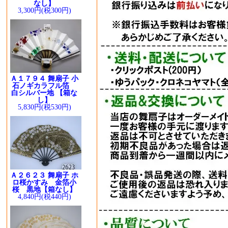
なし】
3,300円(税300円)
Ａ１７９４ 舞扇子 小
石ノギカラフル箔
白シルバー地 【箱な
し】
5,830円(税530円)
Ａ２６２３ 舞扇子 ホ
ロ桜かすみ 金箔小
桜 黒地【箱なし】
4,840円(税440円)