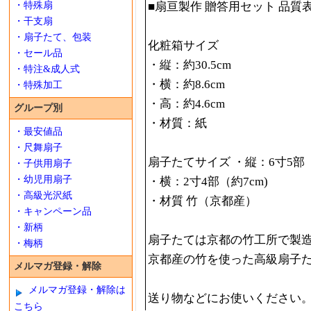
・特殊扇
■扇亘製作 贈答用セット 品質
・干支扇
・扇子たて、包装
化粧箱サイズ
・セール品
・縦：約30.5cm
・特注&成人式
・横：約8.6cm
・特殊加工
・高：約4.6cm
グループ別
・材質：紙
・最安値品
・尺舞扇子
扇子たてサイズ ・縦：6寸5部（
・子供用扇子
・幼児用扇子
・横：2寸4部（約7cm)
・高級光沢紙
・材質 竹（京都産）
・キャンペーン品
・新柄
扇子たては京都の竹工所で製
・梅柄
京都産の竹を使った高級扇子
メルマガ登録・解除
メルマガ登録・解除は
送り物などにお使いください
こちら