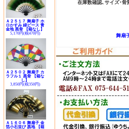
在庫数確認､サイズ･骨変更
Ａ２５１７ 舞扇子 ホ
ロかすみ 緑ピース 青
金地 黒骨 【箱なし】
5,170円(税470円)
舞扇子
Ａ２５０２ 舞扇子 カ
ラフル１ 黒骨 【箱な
し】
3,850円(税350円)
Ａ１６０６ 舞扇子 金
箔小石並び 黒地 【箱