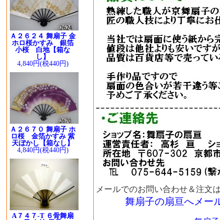
Ａ２６２４ 舞扇子 金
ホロ桜かすみ 銀箔
小桜 白地【箱な
し】
4,840円(税440円)
Ａ２６７０ 舞扇子 ホ
ロ桜 金箔かすみ 紫
天ぼかし【箱なし】
4,840円(税440円)
メールでのお問い合わせ＆注文
舞扇子の扇亘へメー
A７４７-T ６骨舞扇