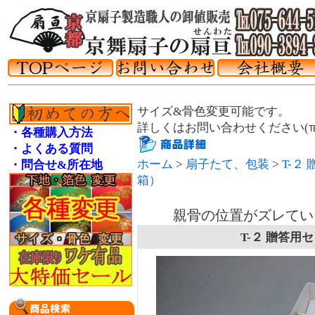
サイズ&骨色変更可能です。
詳しくはお問い合わせください(℡075
・各種購入方法
・よくある質問
ホーム
>
扇子たて、包装
>
T-２
・問合せ&所在地
箱）
親骨の位置がズレてい
T-２ 贈答