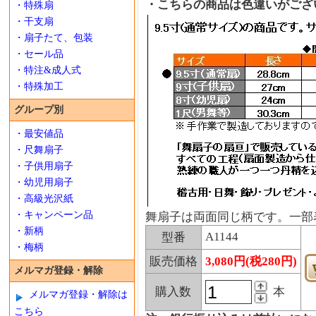
・こちらの商品は色違いがござ
・特殊扇
・干支扇
・扇子たて、包装
・セール品
・特注&成人式
・特殊加工
グループ別
・最安値品
・尺舞扇子
・子供用扇子
・幼児用扇子
・高級光沢紙
・キャンペーン品
舞扇子は両面同じ柄です。一部
・新柄
A1144
型番
・梅柄
販売価格
3,080円(税280円)
メルマガ登録・解除
購入数
本
メルマガ登録・解除は
こちら