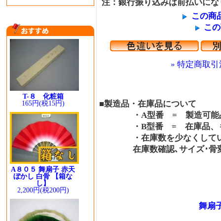
注：銀行振り込みは前払いにな
この商
この
» 特定商取引
T-８ 化粧箱
■製造品・在庫品について
165円(税15円)
・A型番 = 製造可能品
・B型番 = 在庫品、も
・在庫数を少なくしている
在庫数確認､サイズ･骨変更
A８０５ 舞扇子 赤天
ぼかし 白骨 【箱な
し】
2,200円(税200円)
舞扇子