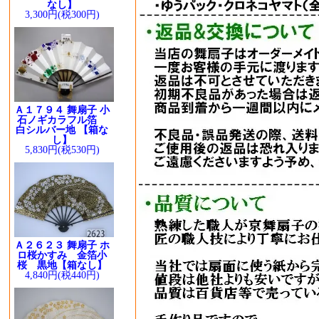
なし】
3,300円(税300円)
Ａ１７９４ 舞扇子 小
石ノギカラフル箔
白シルバー地 【箱な
し】
5,830円(税530円)
Ａ２６２３ 舞扇子 ホ
ロ桜かすみ 金箔小
桜 黒地【箱なし】
4,840円(税440円)