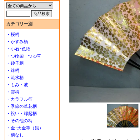
カテゴリー別
・桜柄
・かすみ柄
・小石･色紙
・つゆ柴・つゆ草
・砂子柄
・線柄
・流水柄
・もみ・波
・雲柄
・カラフル箔
・季節の草花柄
・祝い・縁起柄
・その他の柄
・金･天金等（銀）
・柄なし