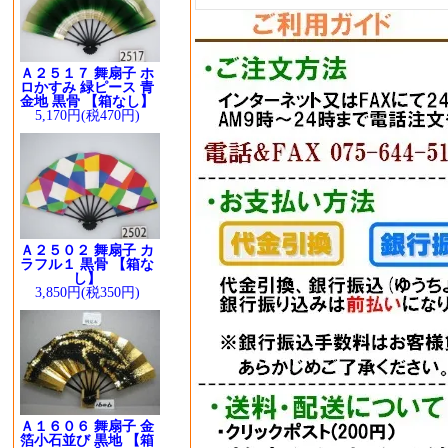
Ａ２５１７ 舞扇子 ホ
ロかすみ 緑ピース 青
金地 黒骨 【箱なし】
5,170円(税470円)
Ａ２５０２ 舞扇子 カ
ラフル１ 黒骨 【箱な
し】
3,850円(税350円)
Ａ１６０６ 舞扇子 金
箔小石並び 黒地 【箱