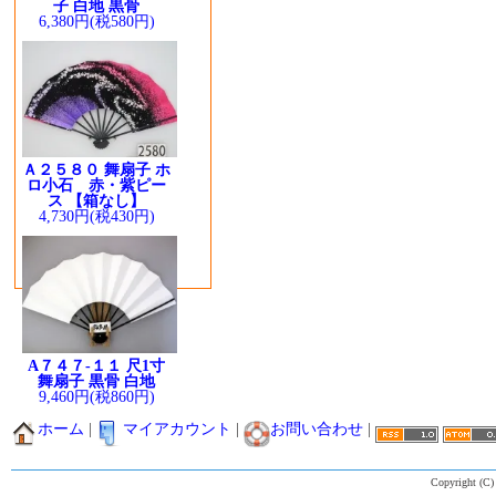
子 白地 黒骨
6,380円(税580円)
Ａ２５８０ 舞扇子 ホ
ロ小石 赤・紫ピー
ス 【箱なし】
4,730円(税430円)
A７４７-１１ 尺1寸
舞扇子 黒骨 白地
9,460円(税860円)
ホーム
|
マイアカウント
|
お問い合わせ
|
Copyright (C)