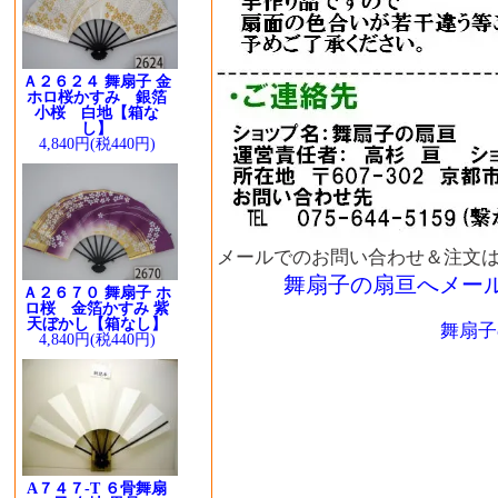
Ａ２６２４ 舞扇子 金
ホロ桜かすみ 銀箔
小桜 白地【箱な
し】
4,840円(税440円)
メールでのお問い合わせ＆注文
舞扇子の扇亘へメー
Ａ２６７０ 舞扇子 ホ
ロ桜 金箔かすみ 紫
天ぼかし【箱なし】
舞扇子
4,840円(税440円)
A７４７-T ６骨舞扇