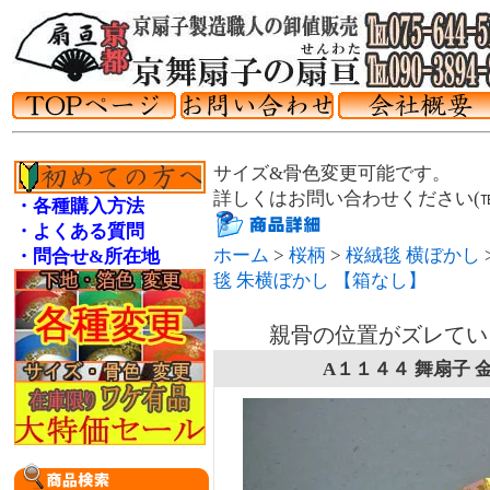
サイズ&骨色変更可能です。
詳しくはお問い合わせください(℡075
・各種購入方法
・よくある質問
ホーム
>
桜柄
>
桜絨毯 横ぼかし
・問合せ&所在地
毯 朱横ぼかし 【箱なし】
親骨の位置がズレてい
A１１４４ 舞扇子 