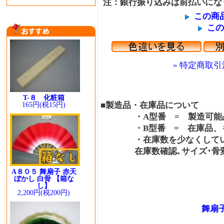
注：銀行振り込みは前払いにな
この商
この
» 特定商取引
T-８ 化粧箱
■製造品・在庫品について
165円(税15円)
・A型番 = 製造可能品
・B型番 = 在庫品、も
・在庫数を少なくしている
在庫数確認､サイズ･骨変更
A８０５ 舞扇子 赤天
ぼかし 白骨 【箱な
し】
2,200円(税200円)
舞扇子