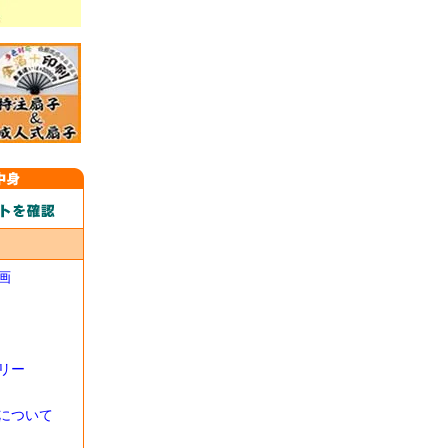
画
リー
について