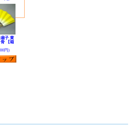
扇子 黄
骨 【箱
】
200円)