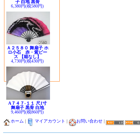
子 白地 黒骨
6,380円(税580円)
Ａ２５８０ 舞扇子 ホ
ロ小石 赤・紫ピー
ス 【箱なし】
4,730円(税430円)
A７４７-１１ 尺1寸
舞扇子 黒骨 白地
9,460円(税860円)
ホーム
|
マイアカウント
|
お問い合わせ
|