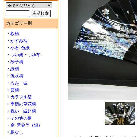
カテゴリー別
・桜柄
・かすみ柄
・小石･色紙
・つゆ柴・つゆ草
・砂子柄
・線柄
・流水柄
・もみ・波
・雲柄
・カラフル箔
・季節の草花柄
・祝い・縁起柄
・その他の柄
・金･天金等（銀）
・柄なし