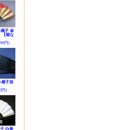
扇子 金
 【箱な
290円)
い扇子加
0円)
子 白骨