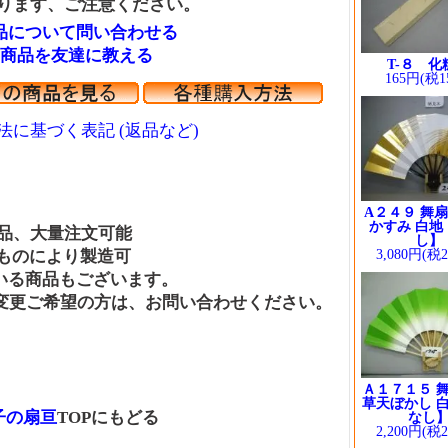
ります、ご注意ください。
品について問い合わせる
商品を友達に教える
T-８ 化
165円(税1
法に基づく表記 (返品など)
A２４９ 舞扇
かすみ 白地
、大量注文可能
し】
のにより製造可
3,080円(税
商品もございます。
ご希望の方は、お問い合わせください。
Ａ１７１５ 舞
草天ぼかし 白
の扇亘
TOPにもどる
なし
2,200円(税