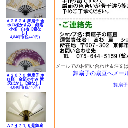
Ａ２６２４ 舞扇子 金
ホロ桜かすみ 銀箔
小桜 白地【箱な
し】
4,840円(税440円)
メールでのお問い合わせ＆注文
舞扇子の扇亘へメー
Ａ２６７０ 舞扇子 ホ
ロ桜 金箔かすみ 紫
天ぼかし【箱なし】
舞扇子
4,840円(税440円)
A７４７-T ６骨舞扇