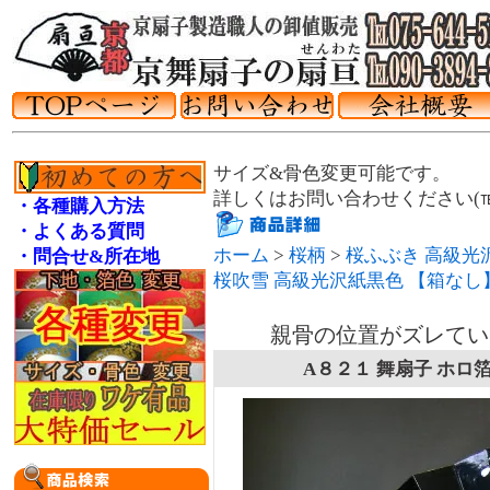
サイズ&骨色変更可能です。
詳しくはお問い合わせください(℡075
・各種購入方法
・よくある質問
ホーム
>
桜柄
>
桜ふぶき 高級光
・問合せ&所在地
桜吹雪 高級光沢紙黒色 【箱なし
親骨の位置がズレてい
A８２１ 舞扇子 ホロ