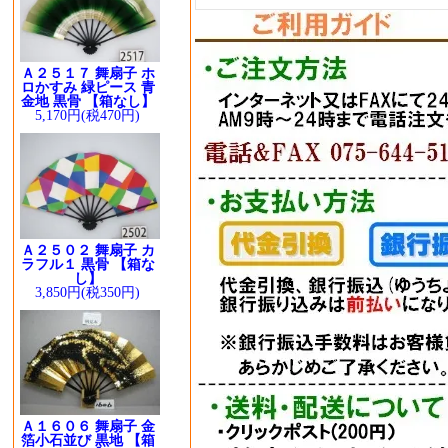
Ａ２５１７ 舞扇子 ホ
ロかすみ 緑ピース 青
金地 黒骨 【箱なし】
5,170円(税470円)
Ａ２５０２ 舞扇子 カ
ラフル１ 黒骨 【箱な
し】
3,850円(税350円)
Ａ１６０６ 舞扇子 金
箔小石並び 黒地 【箱