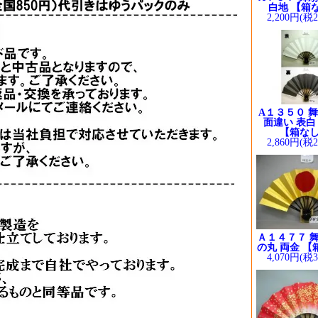
白地 【箱
2,200円(税
A１３５０ 舞
面違い 表白
【箱な
2,860円(税
Ａ１４７７ 舞
の丸 両金 【
4,070円(税