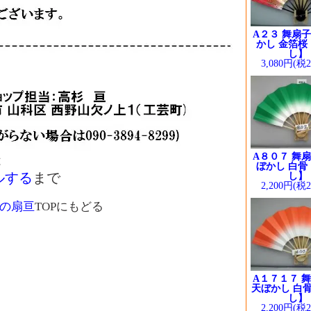
A２３ 舞扇子
かし 金箔桜
し】
3,080円(税
A８０７ 舞扇
は
ぼかし 白骨
ルする
まで
し】
2,200円(税
の扇亘
TOPにもどる
A１７１７ 舞
天ぼかし 白骨
し】
2,200円(税