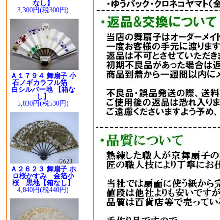
なし】
3,300円(税300円)
Ａ１７９４ 舞扇子 小
石ノギカラフル箔
白シルバー地 【箱な
し】
5,830円(税530円)
Ａ２６２３ 舞扇子 ホ
ロ桜かすみ 金箔小
桜 黒地【箱なし】
4,840円(税440円)