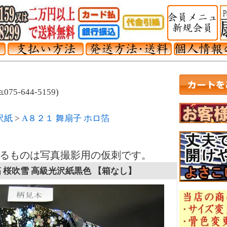
-644-5159)
沢紙
>
A８２１ 舞扇子 ホロ箔
】
るものは写真撮影用の仮刺です。
箔 桜吹雪 高級光沢紙黒色 【箱なし】