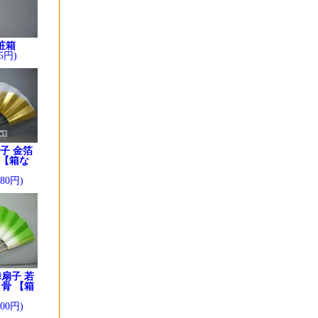
粧箱
5円)
子 金箔
 【箱な
280円)
扇子 若
骨 【箱
】
200円)