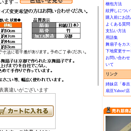
います→
梱包方法
紋押しについ
購入前にお読
よくある質問
支払い方法
用語集
舞扇子をカス
下地変更サー
お問い合わせ
いて
リンク
姉妹店「春吉
表裏違いがございます
扇亘Yahoo!店