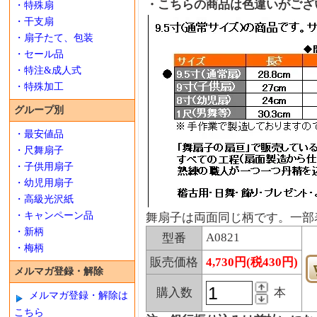
・こちらの商品は色違いがござ
・特殊扇
・干支扇
・扇子たて、包装
・セール品
・特注&成人式
・特殊加工
グループ別
・最安値品
・尺舞扇子
・子供用扇子
・幼児用扇子
・高級光沢紙
・キャンペーン品
舞扇子は両面同じ柄です。一部
・新柄
A0821
型番
・梅柄
販売価格
4,730円(税430円)
メルマガ登録・解除
購入数
本
メルマガ登録・解除は
こちら