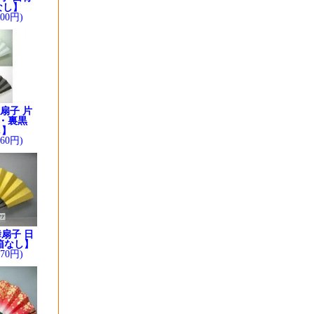
なし】
200円)
扇子 片
・裏黒
し】
260円)
扇子 日
箱なし】
370円)