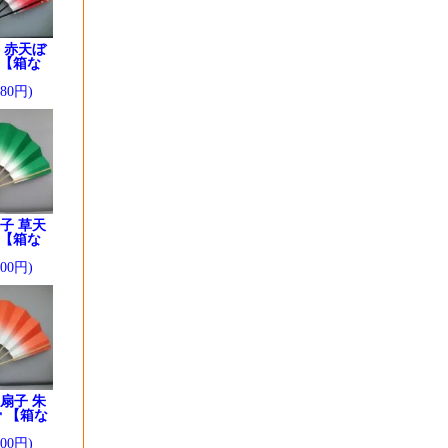
 赤天ぼ
 【箱な
280円)
子 草天
 【箱な
200円)
扇子 朱
 【箱な
200円)