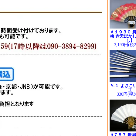
Ａ１９３０ 舞
梅 赤天ぼかし
し】
3,190円(税
Y-１ よさこ
工
330円(税3
A７５７ 舞扇