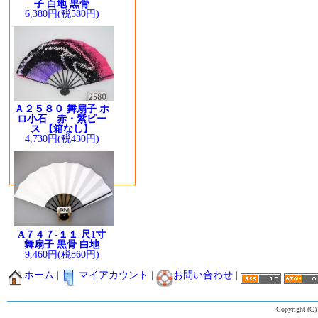
子 白地 黒骨
6,380円(税580円)
Ａ２５８０ 舞扇子 ホ
ロ小石 赤・紫ピー
ス 【箱なし】
4,730円(税430円)
A７４７-１１ 尺1寸
舞扇子 黒骨 白地
9,460円(税860円)
ホーム
|
マイアカウント
|
お問い合わせ
|
Copyright (C)