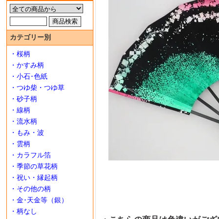
カテゴリー別
・桜柄
・かすみ柄
・小石･色紙
・つゆ柴・つゆ草
・砂子柄
・線柄
・流水柄
・もみ・波
・雲柄
・カラフル箔
・季節の草花柄
・祝い・縁起柄
・その他の柄
・金･天金等（銀）
・柄なし