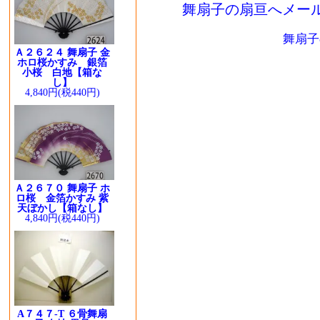
舞扇子の扇亘へメー
舞扇子
Ａ２６２４ 舞扇子 金
ホロ桜かすみ 銀箔
小桜 白地【箱な
し】
4,840円(税440円)
Ａ２６７０ 舞扇子 ホ
ロ桜 金箔かすみ 紫
天ぼかし【箱なし】
4,840円(税440円)
A７４７-T ６骨舞扇