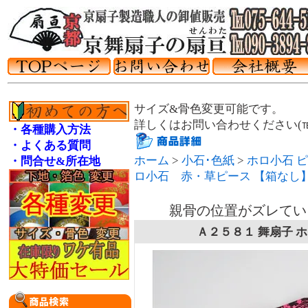
サイズ&骨色変更可能です。
詳しくはお問い合わせください(℡075
・各種購入方法
・よくある質問
ホーム
>
小石･色紙
>
ホロ小石 
・問合せ&所在地
ロ小石 赤・草ピース 【箱なし
親骨の位置がズレてい
Ａ２５８１ 舞扇子 