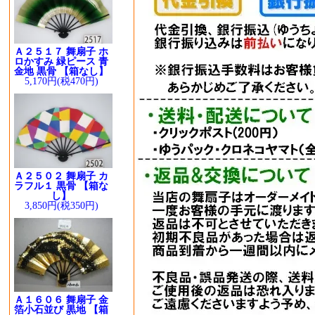
Ａ２５１７ 舞扇子 ホ
ロかすみ 緑ピース 青
金地 黒骨 【箱なし】
5,170円(税470円)
Ａ２５０２ 舞扇子 カ
ラフル１ 黒骨 【箱な
し】
3,850円(税350円)
Ａ１６０６ 舞扇子 金
箔小石並び 黒地 【箱