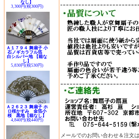
なし】
3,300円(税300円)
Ａ１７９４ 舞扇子 小
石ノギカラフル箔
白シルバー地 【箱な
し】
5,830円(税530円)
Ａ２６２３ 舞扇子 ホ
ロ桜かすみ 金箔小
桜 黒地【箱なし】
4,840円(税440円)
メールでのお問い合わせ＆注文