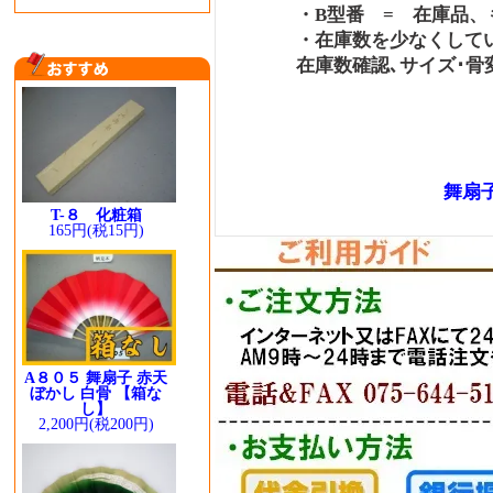
・B型番 = 在庫品、も
・在庫数を少なくしている
在庫数確認､サイズ･骨変更
舞扇子
T-８ 化粧箱
165円(税15円)
A８０５ 舞扇子 赤天
ぼかし 白骨 【箱な
し】
2,200円(税200円)