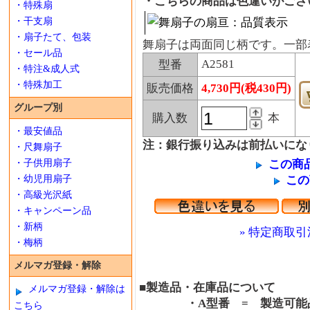
・こちらの商品は色違いがござ
・特殊扇
・干支扇
・扇子たて、包装
舞扇子は両面同じ柄です。一部
・セール品
A2581
型番
・特注&成人式
・特殊加工
販売価格
4,730円(税430円)
グループ別
購入数
本
・最安値品
注：銀行振り込みは前払いにな
・尺舞扇子
・子供用扇子
この商
・幼児用扇子
この
・高級光沢紙
・キャンペーン品
・新柄
» 特定商取引
・梅柄
メルマガ登録・解除
■製造品・在庫品について
メルマガ登録・解除は
・A型番 = 製造可能品
こちら