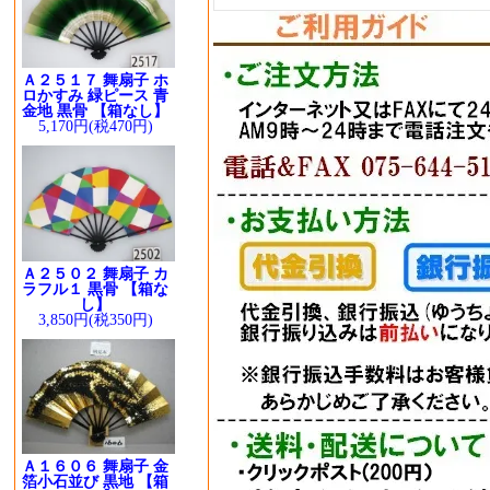
Ａ２５１７ 舞扇子 ホ
ロかすみ 緑ピース 青
金地 黒骨 【箱なし】
5,170円(税470円)
Ａ２５０２ 舞扇子 カ
ラフル１ 黒骨 【箱な
し】
3,850円(税350円)
Ａ１６０６ 舞扇子 金
箔小石並び 黒地 【箱