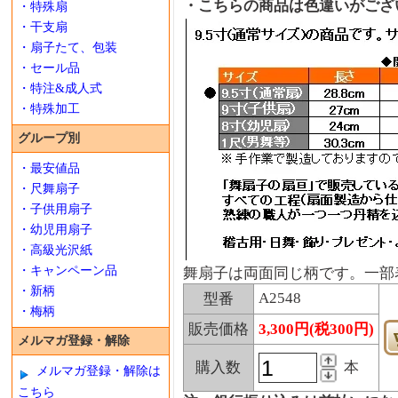
・こちらの商品は色違いがござ
・特殊扇
・干支扇
・扇子たて、包装
・セール品
・特注&成人式
・特殊加工
グループ別
・最安値品
・尺舞扇子
・子供用扇子
・幼児用扇子
・高級光沢紙
・キャンペーン品
舞扇子は両面同じ柄です。一部
・新柄
A2548
型番
・梅柄
販売価格
3,300円(税300円)
メルマガ登録・解除
購入数
本
メルマガ登録・解除は
こちら