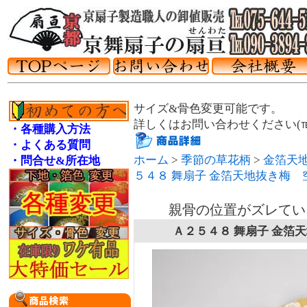
サイズ&骨色変更可能です。
詳しくはお問い合わせください(℡075
・各種購入方法
・よくある質問
ホーム
>
季節の草花柄
>
金箔天
・問合せ&所在地
５４８ 舞扇子 金箔天地抜き梅 
親骨の位置がズレてい
Ａ２５４８ 舞扇子 金箔