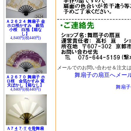
Ａ２６２４ 舞扇子 金
ホロ桜かすみ 銀箔
小桜 白地【箱な
し】
4,840円(税440円)
メールでのお問い合わせ＆注文
舞扇子の扇亘へメー
Ａ２６７０ 舞扇子 ホ
ロ桜 金箔かすみ 紫
天ぼかし【箱なし】
舞扇子
4,840円(税440円)
A７４７-T ６骨舞扇