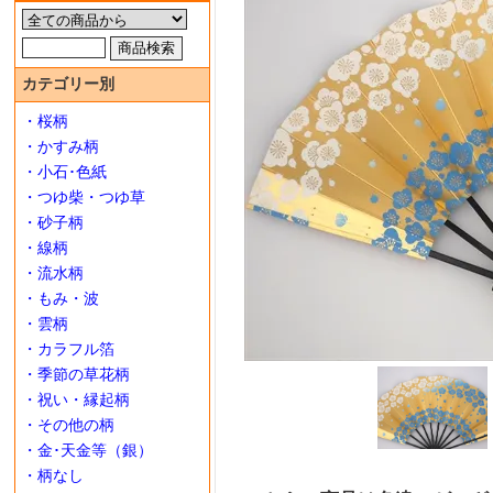
カテゴリー別
・桜柄
・かすみ柄
・小石･色紙
・つゆ柴・つゆ草
・砂子柄
・線柄
・流水柄
・もみ・波
・雲柄
・カラフル箔
・季節の草花柄
・祝い・縁起柄
・その他の柄
・金･天金等（銀）
・柄なし