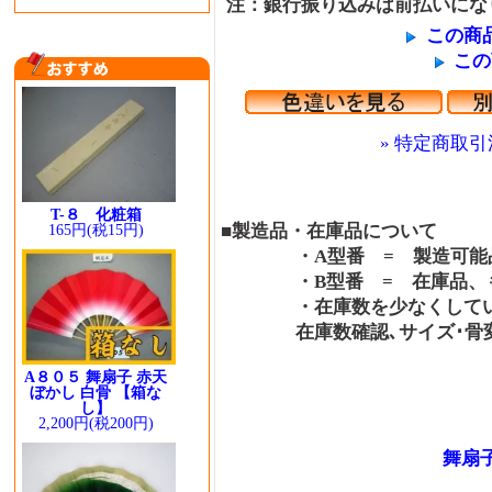
注：銀行振り込みは前払いにな
この商
この
» 特定商取引
T-８ 化粧箱
■製造品・在庫品について
165円(税15円)
・A型番 = 製造可能品
・B型番 = 在庫品、も
・在庫数を少なくしている
在庫数確認､サイズ･骨変更
A８０５ 舞扇子 赤天
ぼかし 白骨 【箱な
し】
2,200円(税200円)
舞扇子