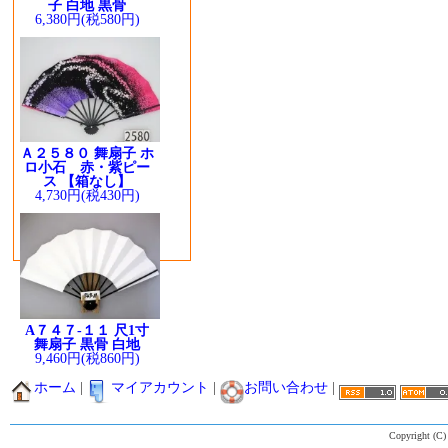
子 白地 黒骨
6,380円(税580円)
Ａ２５８０ 舞扇子 ホ
ロ小石 赤・紫ピー
ス 【箱なし】
4,730円(税430円)
A７４７-１１ 尺1寸
舞扇子 黒骨 白地
9,460円(税860円)
ホーム
|
マイアカウント
|
お問い合わせ
|
Copyright (C)