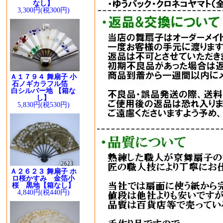
なし】
3,300円(税300円)
Ａ１７９４ 舞扇子 小
石ノギカラフル箔
白シルバー地 【箱な
し】
5,830円(税530円)
Ａ２６２３ 舞扇子 ホ
ロ桜かすみ 金箔小
桜 黒地【箱なし】
4,840円(税440円)