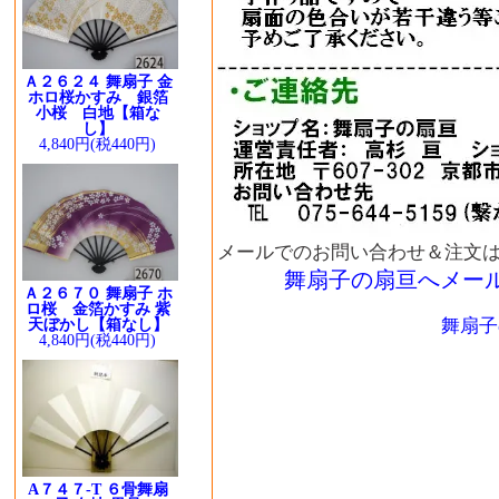
Ａ２６２４ 舞扇子 金
ホロ桜かすみ 銀箔
小桜 白地【箱な
し】
4,840円(税440円)
メールでのお問い合わせ＆注文
舞扇子の扇亘へメー
Ａ２６７０ 舞扇子 ホ
ロ桜 金箔かすみ 紫
舞扇子
天ぼかし【箱なし】
4,840円(税440円)
A７４７-T ６骨舞扇