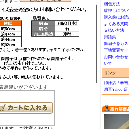
います→
梱包方法
紋押しについ
購入前にお読
よくある質問
支払い方法
用語集
舞扇子をカス
下地変更サー
お問い合わせ
いて
リンク
姉妹店「春吉
表裏違いがございます
扇亘Yahoo!店
ります、ご注意ください。