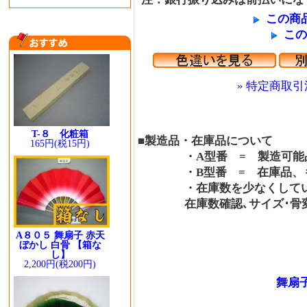
この商
この
» 特定商取引
T-８ 化粧箱
■製造品・在庫品について
165円(税15円)
・A型番 = 製造可能品
・B型番 = 在庫品、も
・在庫数を少なくしている
在庫数確認､サイズ･骨変更
A８０５ 舞扇子 赤天
ぼかし 白骨 【箱な
し】
2,200円(税200円)
舞扇子