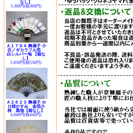
なし】
3,300円(税300円)
Ａ１７９４ 舞扇子 小
石ノギカラフル箔
白シルバー地 【箱な
し】
5,830円(税530円)
Ａ２６２３ 舞扇子 ホ
ロ桜かすみ 金箔小
桜 黒地【箱なし】
4,840円(税440円)