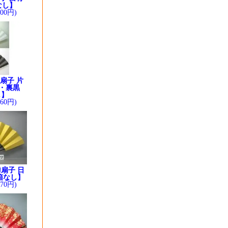
なし】
200円)
扇子 片
・裏黒
し】
260円)
扇子 日
箱なし】
370円)