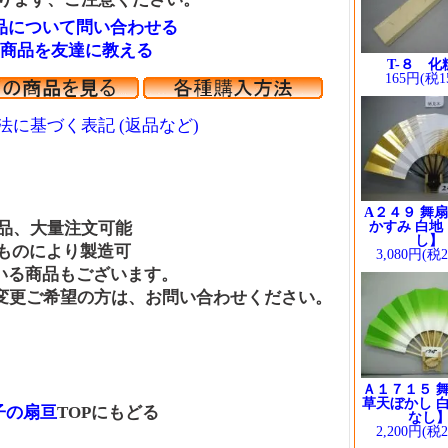
品について問い合わせる
商品を友達に教える
T-８ 化
165円(税1
法に基づく表記 (返品など)
A２４９ 舞扇
、大量注文可能
かすみ 白地
し】
のにより製造可
3,080円(税
商品もございます。
ご希望の方は、お問い合わせください。
Ａ１７１５ 舞
草天ぼかし 白
の扇亘
TOPにもどる
なし
2,200円(税