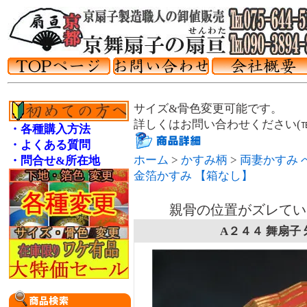
サイズ&骨色変更可能です。
詳しくはお問い合わせください(℡075
・各種購入方法
・よくある質問
ホーム
>
かすみ柄
>
両妻かすみ 
・問合せ&所在地
金箔かすみ 【箱なし】
親骨の位置がズレてい
A２４４ 舞扇子