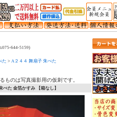
-644-5159)
べた
>
A２４４ 舞扇子 朱べた
るものは写真撮影用の仮刺です。
 朱べた 金箔かすみ 【箱なし】