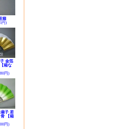
粧箱
5円)
子 金箔
 【箱な
280円)
扇子 若
骨 【箱
】
200円)