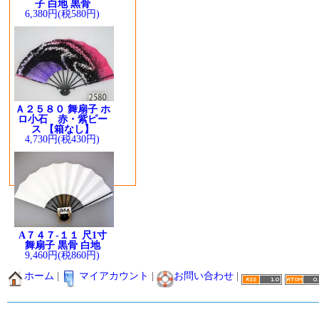
子 白地 黒骨
6,380円(税580円)
Ａ２５８０ 舞扇子 ホ
ロ小石 赤・紫ピー
ス 【箱なし】
4,730円(税430円)
A７４７-１１ 尺1寸
舞扇子 黒骨 白地
9,460円(税860円)
ホーム
|
マイアカウント
|
お問い合わせ
|