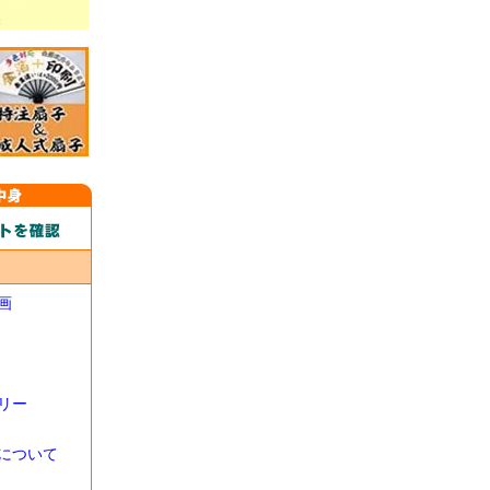
画
リー
について