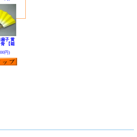
扇子 黄
骨 【箱
】
200円)