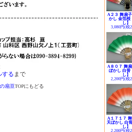
A２３ 舞扇子
かし 金箔桜
し】
3,080円(税
は
A８０７ 舞扇
ぼかし 白骨
ルする
まで
し】
2,200円(税
の扇亘
TOPにもどる
A１７１７ 舞
天ぼかし 白骨
し】
2,200円(税