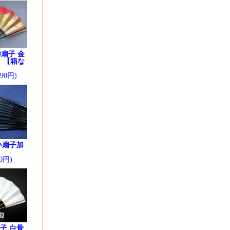
扇子 金
 【箱な
290円)
い扇子加
0円)
子 白骨