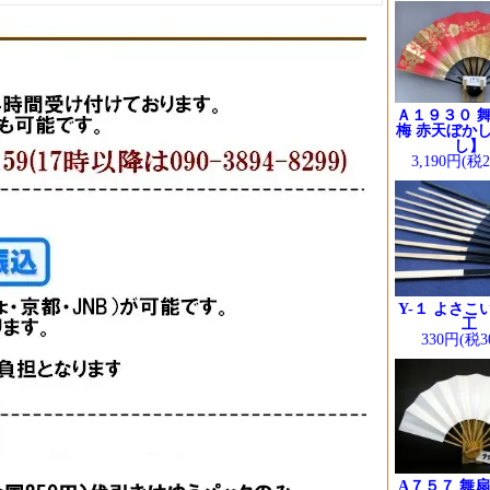
Ａ１９３０ 舞
梅 赤天ぼかし
し】
3,190円(税
Y-１ よさこ
工
330円(税3
A７５７ 舞扇