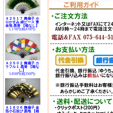
Ａ２５１７ 舞扇子 ホ
ロかすみ 緑ピース 青
金地 黒骨 【箱なし】
5,170円(税470円)
Ａ２５０２ 舞扇子 カ
ラフル１ 黒骨 【箱な
し】
3,850円(税350円)
Ａ１６０６ 舞扇子 金
箔小石並び 黒地 【箱