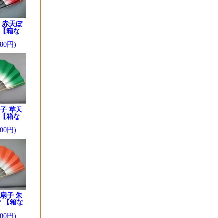
 赤天ぼ
 【箱な
280円)
子 草天
 【箱な
200円)
扇子 朱
 【箱な
200円)