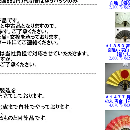
白地 【箱
2,200円(税
A１３５０ 舞
面違い 表白
【箱な
2,860円(税
Ａ１４７７ 舞
の丸 両金 【
4,070円(税