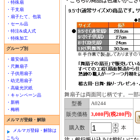
・こちらの商品は色違いがござ
・特殊扇
・干支扇
・扇子たて、包装
・セール品
・特注&成人式
・特殊加工
グループ別
・最安値品
・尺舞扇子
・子供用扇子
・幼児用扇子
・高級光沢紙
舞扇子は両面同じ柄です。一部
・キャンペーン品
・新柄
A0244
型番
・梅柄
販売価格
3,080円(税280円)
メルマガ登録・解除
購入数
本
メルマガ登録・解除は
こちら
注：銀行振り込みは前払いにな