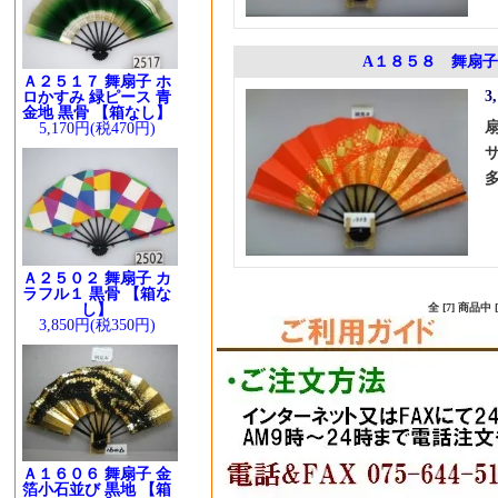
A１８５８ 舞扇子
Ａ２５１７ 舞扇子 ホ
3
ロかすみ 緑ピース 青
金地 黒骨 【箱なし】
5,170円(税470円)
Ａ２５０２ 舞扇子 カ
ラフル１ 黒骨 【箱な
し】
全 [7] 商品
3,850円(税350円)
Ａ１６０６ 舞扇子 金
箔小石並び 黒地 【箱