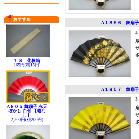
A１８５６ 舞扇子
3
T-８ 化粧箱
165円(税15円)
A１８５７ 舞扇子
3
A８０５ 舞扇子 赤天
ぼかし 白骨 【箱な
し】
2,200円(税200円)