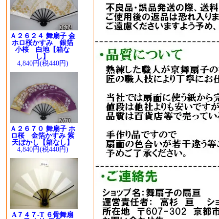
Ａ２６２４ 舞扇子 金
ホロ桜かすみ 銀箔
小桜 白地【箱な
し】
4,840円(税440円)
Ａ２６７０ 舞扇子 ホ
ロ桜 金箔かすみ 紫
天ぼかし【箱なし】
4,840円(税440円)
A７４７-T ６骨舞扇