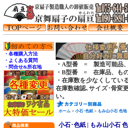
・各種購入方法
・よくある質問
・A型番 = 製造可能品
・問合せ&所在地
・B型番 = 在庫品、も
・在庫数を少なくしてい
在庫数確認､サイズ･骨変
い。
ホーム
>
小石･色紙
>
もみ山小石 色地
小石･色紙 | もみ山小石 