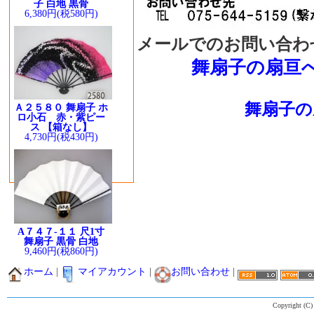
子 白地 黒骨
6,380円(税580円)
メールでのお問い合わ
舞扇子の扇亘
舞扇子の
Ａ２５８０ 舞扇子 ホ
ロ小石 赤・紫ピー
ス 【箱なし】
4,730円(税430円)
A７４７-１１ 尺1寸
舞扇子 黒骨 白地
9,460円(税860円)
ホーム
|
マイアカウント
|
お問い合わせ
|
Copyright (C)