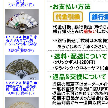
なし】
3,300円(税300円)
Ａ１７９４ 舞扇子 小
石ノギカラフル箔
白シルバー地 【箱な
し】
5,830円(税530円)
Ａ２６２３ 舞扇子 ホ
ロ桜かすみ 金箔小
桜 黒地【箱なし】
4,840円(税440円)