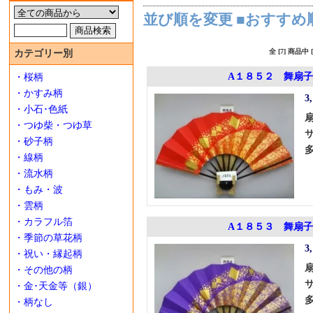
並び順を変更
■おすすめ
全 [7] 商品
カテゴリー別
A１８５２ 舞扇子
・桜柄
・かすみ柄
3
・小石･色紙
・つゆ柴・つゆ草
・砂子柄
・線柄
・流水柄
・もみ・波
・雲柄
・カラフル箔
A１８５３ 舞扇子
・季節の草花柄
3
・祝い・縁起柄
・その他の柄
・金･天金等（銀）
・柄なし