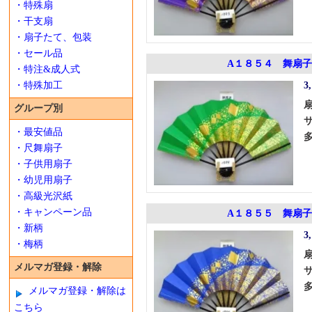
・特殊扇
・干支扇
・扇子たて、包装
・セール品
A１８５４ 舞扇子
・特注&成人式
・特殊加工
3
グループ別
・最安値品
・尺舞扇子
・子供用扇子
・幼児用扇子
・高級光沢紙
・キャンペーン品
A１８５５ 舞扇子
・新柄
3
・梅柄
メルマガ登録・解除
メルマガ登録・解除は
こちら