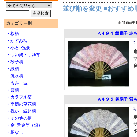
並び順を変更
■おすすめ
全 [4] 商品
カテゴリー別
A４９４ 舞扇子 赤
・桜柄
・かすみ柄
2
・小石･色紙
・つゆ柴・つゆ草
・砂子柄
・線柄
・流水柄
・もみ・波
・雲柄
・カラフル箔
A４９５ 舞扇子 紫
・季節の草花柄
2
・祝い・縁起柄
・その他の柄
・金･天金等（銀）
・柄なし