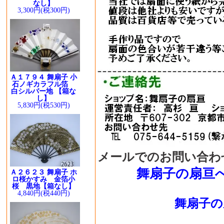
なし】
3,300円(税300円)
Ａ１７９４ 舞扇子 小
石ノギカラフル箔
白シルバー地 【箱な
し】
5,830円(税530円)
メールでのお問い合わ
舞扇子の扇亘
Ａ２６２３ 舞扇子 ホ
ロ桜かすみ 金箔小
桜 黒地【箱なし】
4,840円(税440円)
舞扇子の