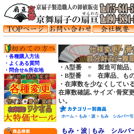
・各種購入方法
・よくある質問
・A型番 = 製造可能品
・問合せ&所在地
・B型番 = 在庫品、も
・在庫数を少なくしてい
在庫数確認､サイズ･骨変
い。
ホーム
>
もみ・波
>
もみ シルバー引
もみ・波 | もみ シル