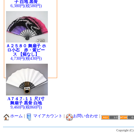
子 白地 黒骨
6,380円(税580円)
Ａ２５８０ 舞扇子 ホ
ロ小石 赤・紫ピー
ス 【箱なし】
4,730円(税430円)
A７４７-１１ 尺1寸
舞扇子 黒骨 白地
9,460円(税860円)
ホーム
|
マイアカウント
|
お問い合わせ
|
Copyright (C)