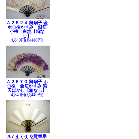
Ａ２６２４ 舞扇子 金
ホロ桜かすみ 銀箔
小桜 白地【箱な
し】
4,840円(税440円)
Ａ２６７０ 舞扇子 ホ
ロ桜 金箔かすみ 紫
天ぼかし【箱なし】
4,840円(税440円)
A７４７-T ６骨舞扇