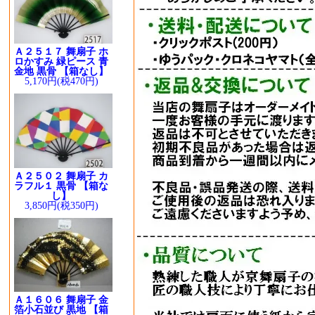
Ａ２５１７ 舞扇子 ホ
ロかすみ 緑ピース 青
金地 黒骨 【箱なし】
5,170円(税470円)
Ａ２５０２ 舞扇子 カ
ラフル１ 黒骨 【箱な
し】
3,850円(税350円)
Ａ１６０６ 舞扇子 金
箔小石並び 黒地 【箱