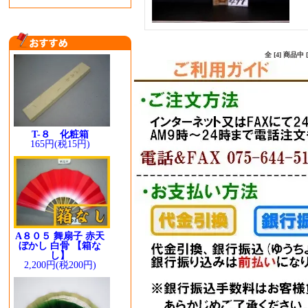
全 [4] 商品
T-８ 化粧箱
165円(税15円)
A８０５ 舞扇子 赤天
ぼかし 白骨 【箱な
し】
2,200円(税200円)