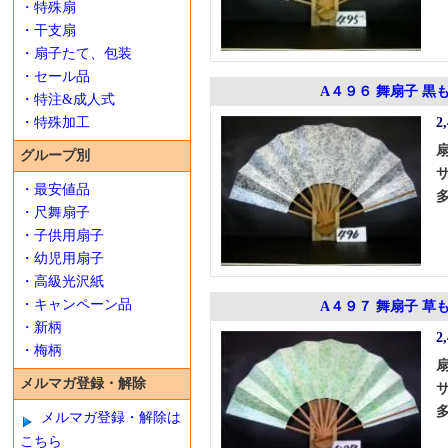
・特殊扇
・干支扇
・扇子たて、包装
・セール品
A４９６ 舞扇子 黒
・特注&成人式
・特殊加工
2
グループ別
・最安値品
・尺舞扇子
・子供用扇子
・幼児用扇子
・高級光沢紙
・キャンペーン品
A４９７ 舞扇子 草
・新柄
2
・梅柄
メルマガ登録・解除
メルマガ登録・解除は
こちら