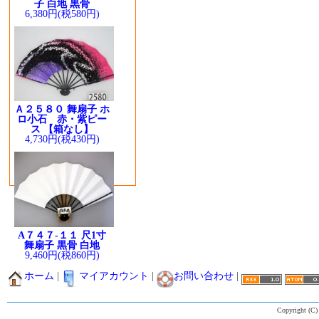
子 白地 黒骨
6,380円(税580円)
Ａ２５８０ 舞扇子 ホ
ロ小石 赤・紫ピー
ス 【箱なし】
4,730円(税430円)
A７４７-１１ 尺1寸
舞扇子 黒骨 白地
9,460円(税860円)
ホーム
|
マイアカウント
|
お問い合わせ
|
Copyright (C)