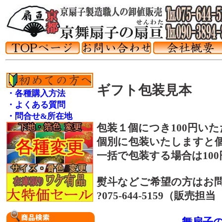
ギフト包装見本
・各種購入方法
・よくある質問
・問合せ&所在地
包装１個につき100円い
個別に包装いたしますと
一括で包装する場合は10
熨斗などご希望の方はお
?075-644-5159（販売