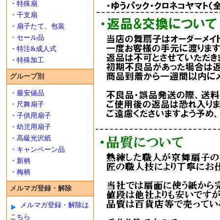
・特殊扇
・干支扇
・扇子たて、包装
・セール品
・特注&成人式
・特殊加工
グループ別
・最安値品
・尺舞扇子
・子供用扇子
・幼児用扇子
・高級光沢紙
・キャンペーン品
・新柄
・梅柄
メルマガ登録・解除
メルマガ登録・解除は
こちら