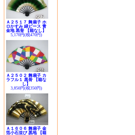
Ａ２５１７ 舞扇子 ホ
ロかすみ 緑ピース 青
金地 黒骨 【箱なし】
5,170円(税470円)
Ａ２５０２ 舞扇子 カ
ラフル１ 黒骨 【箱な
し】
3,850円(税350円)
Ａ１６０６ 舞扇子 金
箔小石並び 黒地 【箱