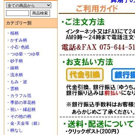
舞扇子
カテゴリー別
・桜柄
・かすみ柄
・小石･色紙
・つゆ柴・つゆ草
・砂子柄
・線柄
・流水柄
・もみ・波
・雲柄
・カラフル箔
・季節の草花柄
・祝い・縁起柄
・その他の柄
・金･天金等（銀）
・柄なし