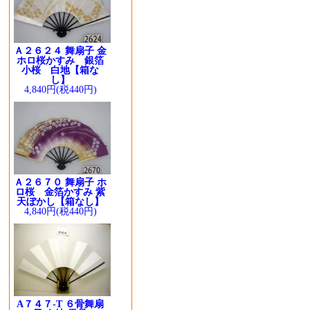
Ａ２６２４ 舞扇子 金
ホロ桜かすみ 銀箔
小桜 白地【箱な
し】
4,840円(税440円)
Ａ２６７０ 舞扇子 ホ
ロ桜 金箔かすみ 紫
天ぼかし【箱なし】
4,840円(税440円)
A７４７-T ６骨舞扇