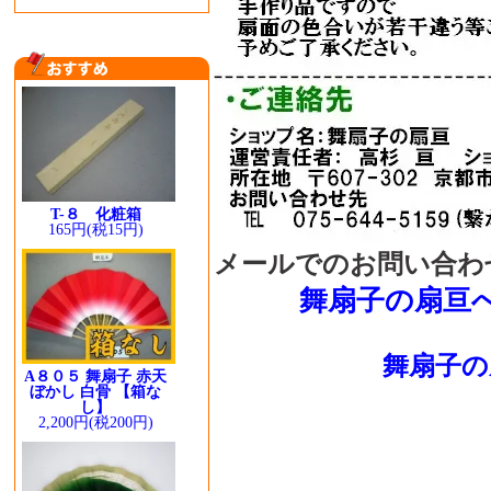
T-８ 化粧箱
165円(税15円)
メールでのお問い合わ
舞扇子の扇亘
舞扇子の
A８０５ 舞扇子 赤天
ぼかし 白骨 【箱な
し】
2,200円(税200円)