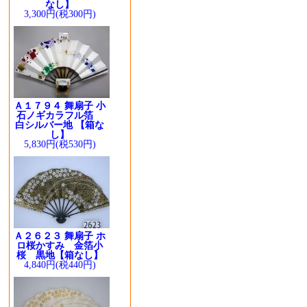
なし】
3,300円(税300円)
Ａ１７９４ 舞扇子 小
石ノギカラフル箔
白シルバー地 【箱な
し】
5,830円(税530円)
Ａ２６２３ 舞扇子 ホ
ロ桜かすみ 金箔小
桜 黒地【箱なし】
4,840円(税440円)