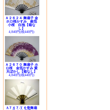
Ａ２６２４ 舞扇子 金
ホロ桜かすみ 銀箔
小桜 白地【箱な
し】
4,840円(税440円)
Ａ２６７０ 舞扇子 ホ
ロ桜 金箔かすみ 紫
天ぼかし【箱なし】
4,840円(税440円)
A７４７-T ６骨舞扇