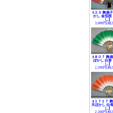
A２３ 舞扇子
かし 金箔桜
し】
3,080円(税
A８０７ 舞扇
ぼかし 白骨
し】
2,200円(税
A１７１７ 舞
天ぼかし 白骨
し】
2,200円(税