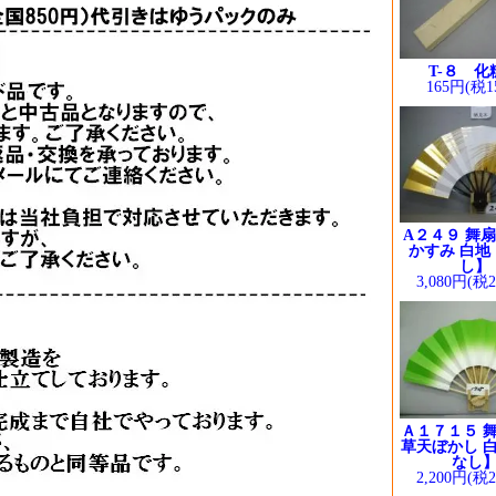
T-８ 化
165円(税1
A２４９ 舞扇
かすみ 白地
し】
3,080円(税
Ａ１７１５ 舞
草天ぼかし 白
なし
2,200円(税