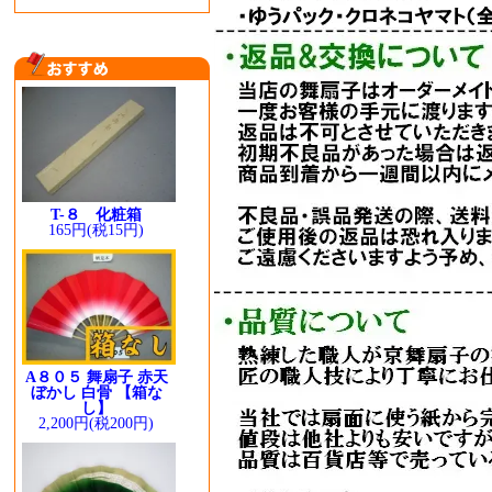
T-８ 化粧箱
165円(税15円)
A８０５ 舞扇子 赤天
ぼかし 白骨 【箱な
し】
2,200円(税200円)