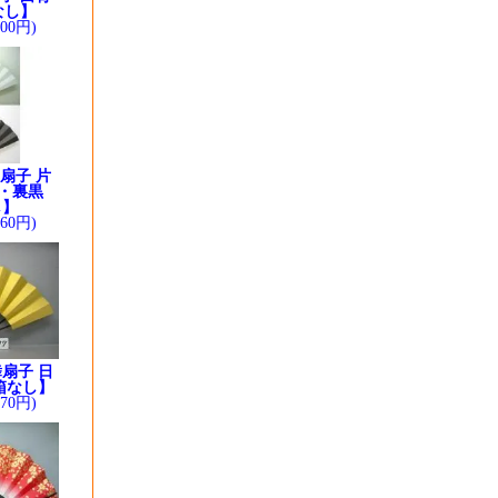
なし】
200円)
扇子 片
・裏黒
し】
260円)
扇子 日
箱なし】
370円)