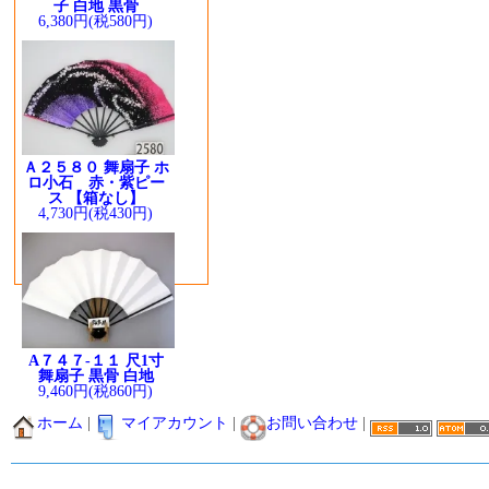
子 白地 黒骨
6,380円(税580円)
Ａ２５８０ 舞扇子 ホ
ロ小石 赤・紫ピー
ス 【箱なし】
4,730円(税430円)
A７４７-１１ 尺1寸
舞扇子 黒骨 白地
9,460円(税860円)
ホーム
|
マイアカウント
|
お問い合わせ
|