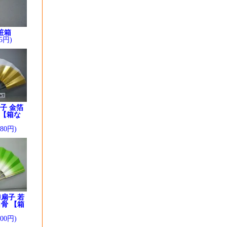
粧箱
5円)
子 金箔
 【箱な
280円)
扇子 若
骨 【箱
】
200円)