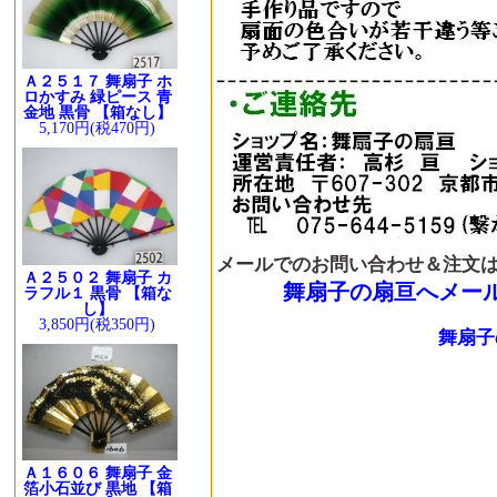
Ａ２５１７ 舞扇子 ホ
ロかすみ 緑ピース 青
金地 黒骨 【箱なし】
5,170円(税470円)
メールでのお問い合わせ＆注文
Ａ２５０２ 舞扇子 カ
舞扇子の扇亘へメー
ラフル１ 黒骨 【箱な
し】
3,850円(税350円)
舞扇子
Ａ１６０６ 舞扇子 金
箔小石並び 黒地 【箱