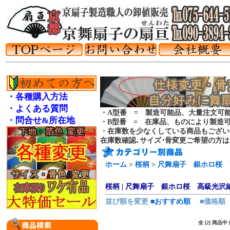
・各種購入方法
・よくある質問
・A型番 = 製造可能品、大量注文可
・問合せ&所在地
・B型番 = 在庫品、ものにより製造
・在庫数を少なくしている商品もござい
在庫数確認､サイズ･骨変更ご希望の方
ホーム
>
桜柄
>
尺舞扇子 銀ホロ桜 
桜柄 | 尺舞扇子 銀ホロ桜 高級光沢
並び順を変更
■おすすめ順
■価格順
全 [2] 商品