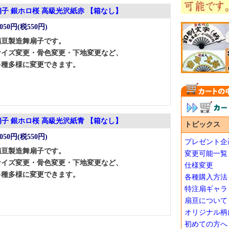
扇子 銀ホロ桜 高級光沢紙赤 【箱なし】
,050円(税550円)
扇亘製造舞扇子です。
サイズ変更・骨色変更・下地変更など、
多種多様に変更できます。
扇子 銀ホロ桜 高級光沢紙青 【箱なし】
トピックス
,050円(税550円)
プレゼント企
扇亘製造舞扇子です。
変更可能一覧
サイズ変更・骨色変更・下地変更など、
仕様変更
多種多様に変更できます。
各種購入方法
特注扇ギャラ
扇亘について
オリジナル柄
初めての方へ