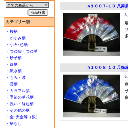
A１００７-１０ 尺舞
6
カテゴリー別
・桜柄
・かすみ柄
・小石･色紙
・つゆ柴・つゆ草
・砂子柄
・線柄
A１００８-１０ 尺舞
・流水柄
6
・もみ・波
・雲柄
・カラフル箔
・季節の草花柄
・祝い・縁起柄
・その他の柄
・金･天金等（銀）
・柄なし