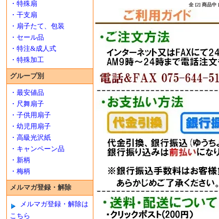
・特殊扇
全 [2] 商品
・干支扇
・扇子たて、包装
・セール品
・特注&成人式
・特殊加工
グループ別
・最安値品
・尺舞扇子
・子供用扇子
・幼児用扇子
・高級光沢紙
・キャンペーン品
・新柄
・梅柄
メルマガ登録・解除
メルマガ登録・解除は
こちら