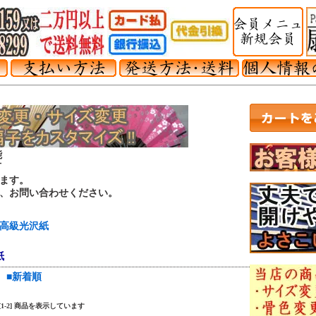
能
可
ます。
は、お問い合わせください。
高級光沢紙
紙
■新着順
中 [1-2] 商品を表示しています