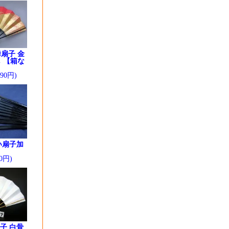
扇子 金
 【箱な
290円)
い扇子加
0円)
子 白骨