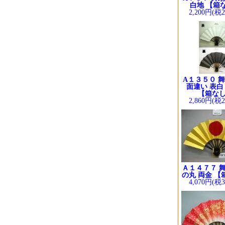
白地 【箱
2,200円(税
A１３５０ 舞
面違い 表白
【箱な
2,860円(税
Ａ１４７７ 舞
の丸 両金 【
4,070円(税