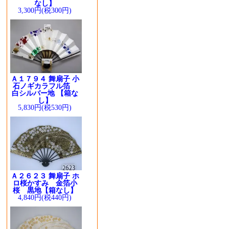
なし】
3,300円(税300円)
Ａ１７９４ 舞扇子 小
石ノギカラフル箔
白シルバー地 【箱な
し】
5,830円(税530円)
Ａ２６２３ 舞扇子 ホ
ロ桜かすみ 金箔小
桜 黒地【箱なし】
4,840円(税440円)