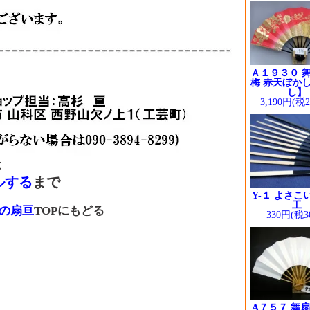
Ａ１９３０ 舞
梅 赤天ぼかし
し】
3,190円(税
は
ルする
まで
Y-１ よさこ
工
の扇亘
TOPにもどる
330円(税3
A７５７ 舞扇