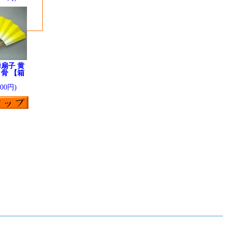
扇子 黄
骨 【箱
】
200円)