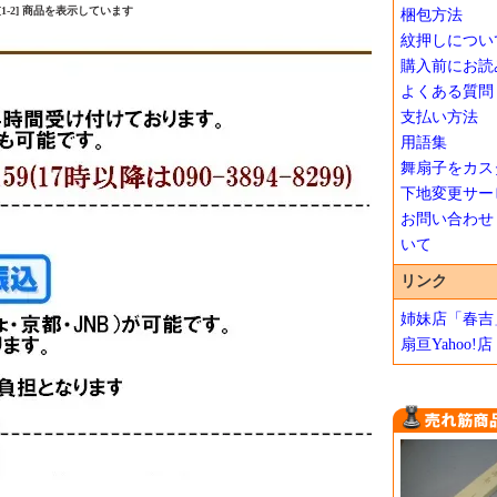
中 [1-2] 商品を表示しています
梱包方法
紋押しについ
購入前にお読
よくある質問
支払い方法
用語集
舞扇子をカス
下地変更サー
お問い合わせ
いて
リンク
姉妹店「春吉
扇亘Yahoo!店