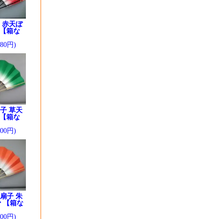
 赤天ぼ
 【箱な
280円)
子 草天
 【箱な
200円)
扇子 朱
 【箱な
200円)