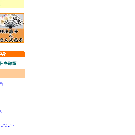
画
リー
について