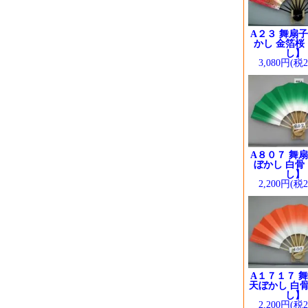
A２３ 舞扇子
かし 金箔桜
し】
3,080円(税
A８０７ 舞扇
ぼかし 白骨
し】
2,200円(税
A１７１７ 舞
天ぼかし 白骨
し】
2,200円(税