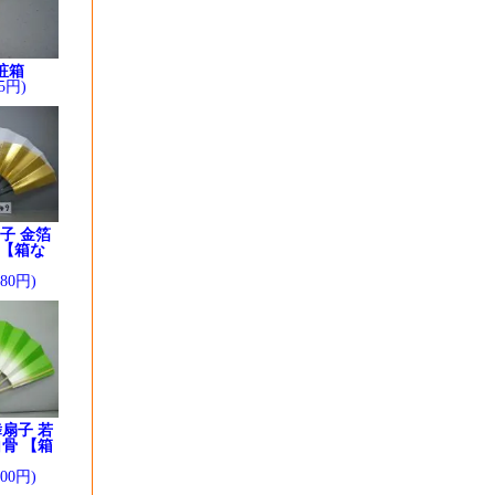
粧箱
5円)
子 金箔
 【箱な
280円)
扇子 若
骨 【箱
】
200円)