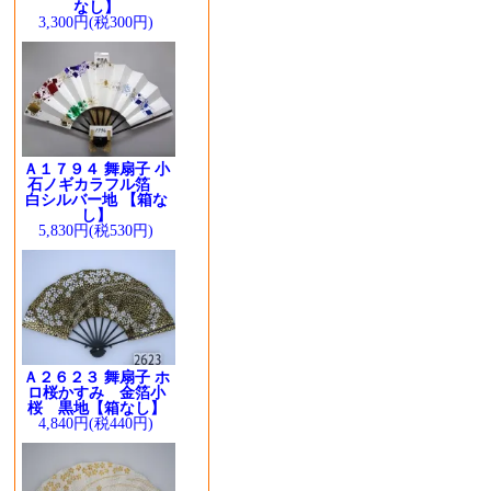
なし】
3,300円(税300円)
Ａ１７９４ 舞扇子 小
石ノギカラフル箔
白シルバー地 【箱な
し】
5,830円(税530円)
Ａ２６２３ 舞扇子 ホ
ロ桜かすみ 金箔小
桜 黒地【箱なし】
4,840円(税440円)