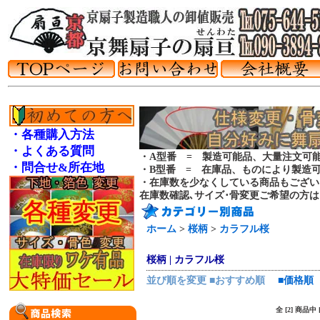
・各種購入方法
・よくある質問
・A型番 = 製造可能品、大量注文可
・問合せ&所在地
・B型番 = 在庫品、ものにより製造
・在庫数を少なくしている商品もござい
在庫数確認､サイズ･骨変更ご希望の方
ホーム
>
桜柄
>
カラフル桜
桜柄 | カラフル桜
並び順を変更
■おすすめ順
■価格順
全 [2] 商品