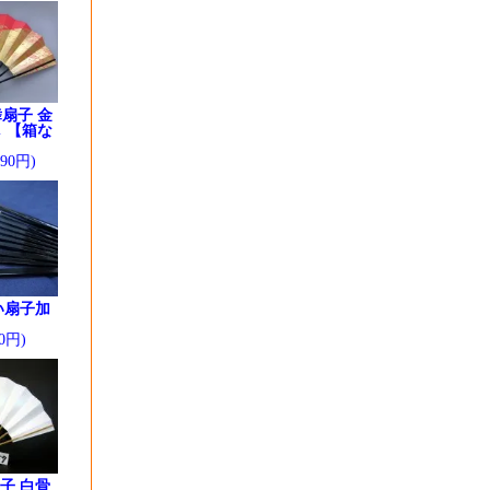
扇子 金
 【箱な
290円)
い扇子加
0円)
子 白骨