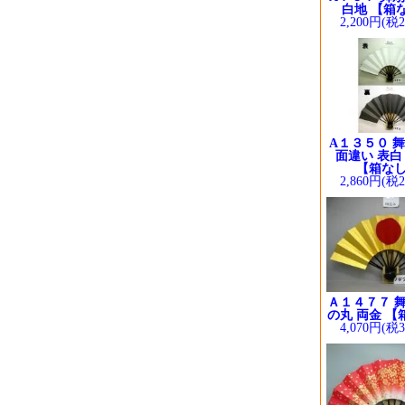
白地 【箱
2,200円(税
A１３５０ 舞
面違い 表白
【箱な
2,860円(税
Ａ１４７７ 舞
の丸 両金 【
4,070円(税