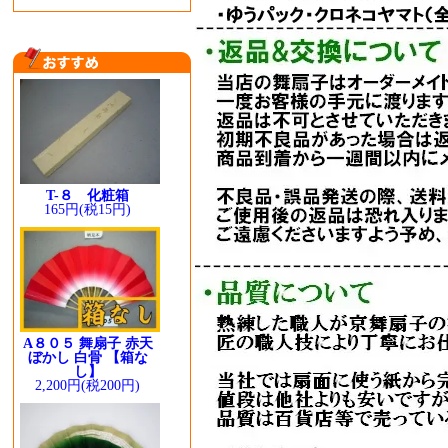
T-８ 化粧箱
165円(税15円)
A８０５ 舞扇子 赤天
ぼかし 白骨 【箱な
し】
2,200円(税200円)