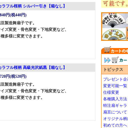
カラフル桜柄 シルバー引き【箱なし】
,840円(税440円)
扇亘製造舞扇子です。
サイズ変更・骨色変更・下地変更など、
多種多様に変更できます。
カラフル桜柄 高級光沢紙黒【箱なし】
トピックス
,720円(税520円)
プレゼント企
扇亘製造舞扇子です。
変更可能一覧
サイズ変更・骨色変更・下地変更など、
仕様変更
多種多様に変更できます。
各種購入方法
特注扇ギャラ
扇亘について
オリジナル柄
初めての方へ