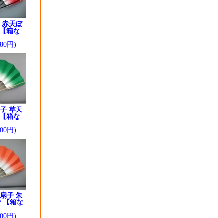
 赤天ぼ
 【箱な
280円)
子 草天
 【箱な
200円)
扇子 朱
 【箱な
200円)