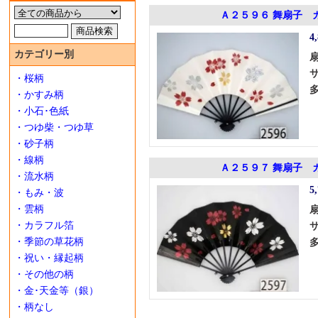
Ａ２５９６ 舞扇子 
4
カテゴリー別
・桜柄
・かすみ柄
・小石･色紙
・つゆ柴・つゆ草
・砂子柄
・線柄
Ａ２５９７ 舞扇子 
・流水柄
5
・もみ・波
・雲柄
・カラフル箔
・季節の草花柄
・祝い・縁起柄
・その他の柄
・金･天金等（銀）
・柄なし