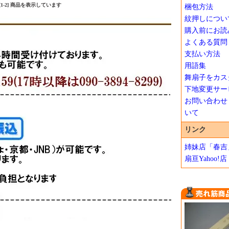
中 [1-2] 商品を表示しています
梱包方法
紋押しについ
購入前にお読
よくある質問
支払い方法
用語集
舞扇子をカス
下地変更サー
お問い合わせ
いて
リンク
姉妹店「春吉
扇亘Yahoo!店