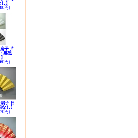
なし】
200円)
扇子 片
・裏黒
し】
260円)
扇子 日
箱なし】
370円)