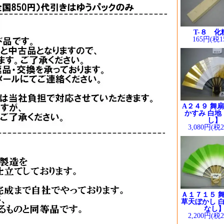
T-８ 化
165円(税1
A２４９ 舞扇
かすみ 白地
し】
3,080円(税
Ａ１７１５ 舞
草天ぼかし 白
なし
2,200円(税