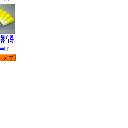
扇子 黄
骨 【箱
】
200円)