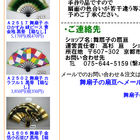
Ａ２５１７ 舞扇子 ホ
ロかすみ 緑ピース 青
金地 黒骨 【箱なし】
5,170円(税470円)
メールでのお問い合わせ＆注文
Ａ２５０２ 舞扇子 カ
舞扇子の扇亘へメー
ラフル１ 黒骨 【箱な
し】
3,850円(税350円)
舞扇子
Ａ１６０６ 舞扇子 金
箔小石並び 黒地 【箱