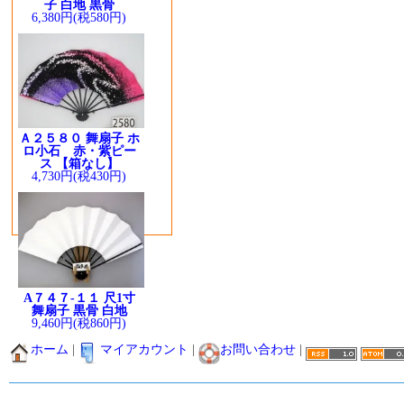
子 白地 黒骨
6,380円(税580円)
Ａ２５８０ 舞扇子 ホ
ロ小石 赤・紫ピー
ス 【箱なし】
4,730円(税430円)
A７４７-１１ 尺1寸
舞扇子 黒骨 白地
9,460円(税860円)
ホーム
|
マイアカウント
|
お問い合わせ
|