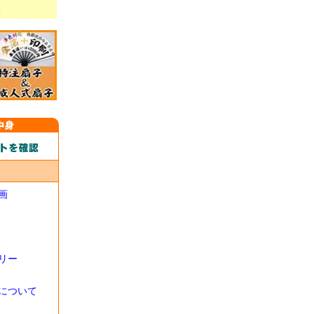
画
リー
について