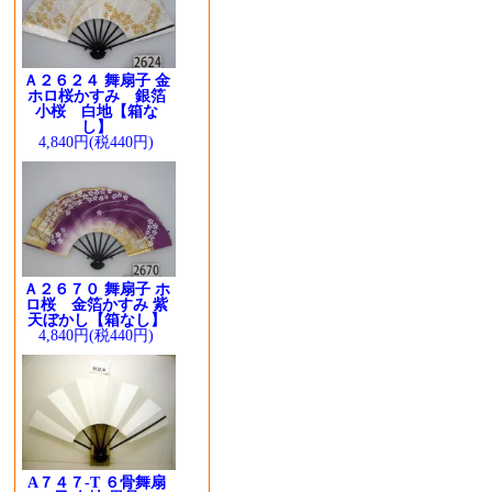
Ａ２６２４ 舞扇子 金
ホロ桜かすみ 銀箔
小桜 白地【箱な
し】
4,840円(税440円)
Ａ２６７０ 舞扇子 ホ
ロ桜 金箔かすみ 紫
天ぼかし【箱なし】
4,840円(税440円)
A７４７-T ６骨舞扇