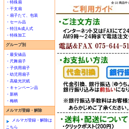
・特殊扇
全 [2] 商品
・干支扇
・扇子たて、包装
・セール品
・特注&成人式
・特殊加工
グループ別
・最安値品
・尺舞扇子
・子供用扇子
・幼児用扇子
・高級光沢紙
・キャンペーン品
・新柄
・梅柄
メルマガ登録・解除
メルマガ登録・解除は
こちら