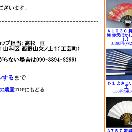
Ａ１９３０ 舞
梅 赤天ぼかし
し】
3,190円(税
は
ルする
まで
Y-１ よさこ
工
の扇亘
TOPにもどる
330円(税3
A７５７ 舞扇